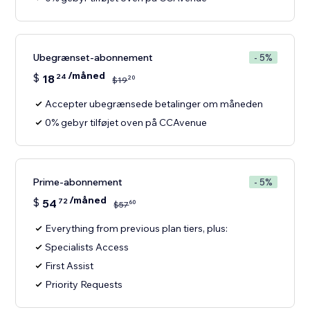
Ubegrænset-abonnement
- 5%
/måned
$
18
24
20
$
19
Accepter ubegrænsede betalinger om måneden
0% gebyr tilføjet oven på CCAvenue
Prime-abonnement
- 5%
/måned
$
54
72
60
$
57
Everything from previous plan tiers, plus:
Specialists Access
First Assist
Priority Requests