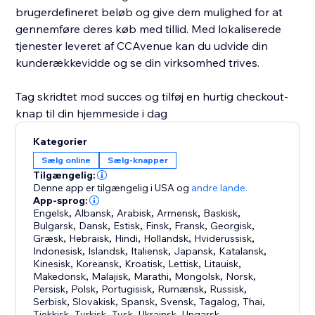
brugerdefineret beløb og give dem mulighed for at
gennemføre deres køb med tillid. Med lokaliserede
tjenester leveret af CCAvenue kan du udvide din
kunderækkevidde og se din virksomhed trives.
Tag skridtet mod succes og tilføj en hurtig checkout-
knap til din hjemmeside i dag
Kategorier
Sælg online
Sælg-knapper
Tilgængelig:
Denne app er tilgængelig i USA
og
andre lande.
App-sprog:
Engelsk
,
Albansk
,
Arabisk
,
Armensk
,
Baskisk
,
Bulgarsk
,
Dansk
,
Estisk
,
Finsk
,
Fransk
,
Georgisk
,
Græsk
,
Hebraisk
,
Hindi
,
Hollandsk
,
Hviderussisk
,
Indonesisk
,
Islandsk
,
Italiensk
,
Japansk
,
Katalansk
,
Kinesisk
,
Koreansk
,
Kroatisk
,
Lettisk
,
Litauisk
,
Makedonsk
,
Malajisk
,
Marathi
,
Mongolsk
,
Norsk
,
Persisk
,
Polsk
,
Portugisisk
,
Rumænsk
,
Russisk
,
Serbisk
,
Slovakisk
,
Spansk
,
Svensk
,
Tagalog
,
Thai
,
Tjekkisk
,
Tyrkisk
,
Tysk
,
Ukrainsk
,
Ungarsk
,