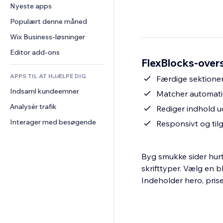
Konvertering
Lagerløsninger
Nyeste apps
PDF
Billedeffekter
Chat
Dropshipping
Fildeling
Populært denne måned
Knapper og menuer
Kommentarer
Priser og abonnement
Nyheder
Bannere og badges
Wix Business-løsninger
Telefon
Crowdfunding
Indholdsservices
Lommeregnere
Fællesskab
Editor add-ons
Mad og drikkevarer
FlexBlocks-overs
Teksteffekter
Søg
Anmeldelser og anbefalinger
APPS TIL AT HJÆLPE DIG
Vejr
Færdige sektioner 
CRM
Indsaml kundeemner
Diagrammer og tabeller
Matcher automati
Analysér trafik
Rediger indhold 
Interager med besøgende
Responsivt og til
Byg smukke sider hurt
skrifttyper. Vælg en bl
Indeholder hero, prise