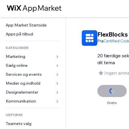
App Market Startside
FlexBlocks
Apps på tilbud
Fra
Certified Cod
KATEGORIER
20 færdige sek
Marketing
dit tema
Sælg online
Annoncer
Ingen anme
Mobil
Services og events
Apps til Webshops
Statistikker
Forsendelse og levering
Medier og indhold
Hoteller
Sociale medier
Sælg-knapper
Events
Designelementer
Galleri
SEO
Online kurser
Restauranter
Musik
Kort og Navigation
Kommunikation 
Gratis
Engagement
Print on Demand
Ejendomshandel
Podcasts
Privatliv & Sikkerhed
Formularer
Hjemmesideregister
Bogføring
UDFORSK
Bookinger
Fotografi
Ur
Blog
E-mail
Kuponer og loyalitet
Teamets valg
Video
Sideskabeloner
Meningsmålinger