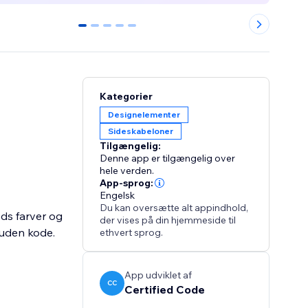
0
1
2
3
4
Kategorier
Designelementer
Sideskabeloner
Tilgængelig:
Denne app er tilgængelig over
hele verden.
App-sprog:
Engelsk
Du kan oversætte alt appindhold,
ds farver og
der vises på din hjemmeside til
v uden kode.
ethvert sprog.
App udviklet af
CC
Certified Code