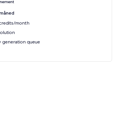
nnement
/måned
credits/month
olution
ty generation queue