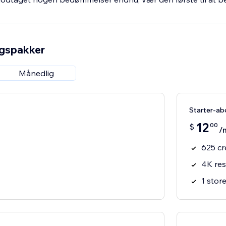
ngspakker
Månedlig
Starter-a
12
00
$
/
625 cr
4K res
1 stor