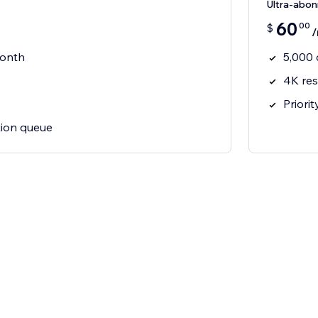
Ultra-abo
60
00
$
month
5,000 
4K res
Priori
tion queue