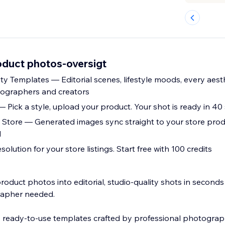
oduct photos-oversigt
ty Templates — Editorial scenes, lifestyle moods, every aesth
tographers and creators
— Pick a style, upload your product. Your shot is ready in 4
 Store — Generated images sync straight to your store produ
d
olution for your store listings. Start free with 100 credits
oduct photos into editorial, studio-quality shots in second
rapher needed.
+ ready-to-use templates crafted by professional photogra