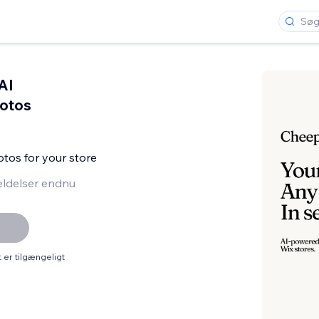
AI
otos
tos for your store
ldelser endnu
er tilgængeligt