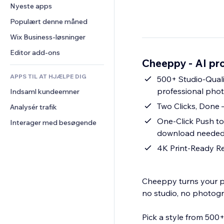
Konvertering
Lagerløsninger
Nyeste apps
PDF
Billedeffekter
Chat
Dropshipping
Fildeling
Populært denne måned
Knapper og menuer
Kommentarer
Priser og abonnement
Nyheder
Bannere og badges
Wix Business-løsninger
Telefon
Crowdfunding
Indholdsservices
Lommeregnere
Fællesskab
Editor add-ons
Mad og drikkevarer
Cheeppy - AI pr
Teksteffekter
Søg
Anmeldelser og anbefalinger
APPS TIL AT HJÆLPE DIG
Vejr
500+ Studio-Quali
CRM
professional pho
Indsaml kundeemner
Diagrammer og tabeller
Two Clicks, Done 
Analysér trafik
One-Click Push to
Interager med besøgende
download neede
4K Print-Ready Res
Cheeppy turns your pr
no studio, no photog
Pick a style from 500