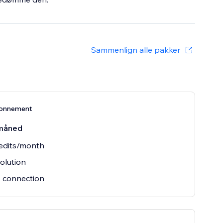
Sammenlign alle pakker
bonnement
måned
edits/month
olution
e connection