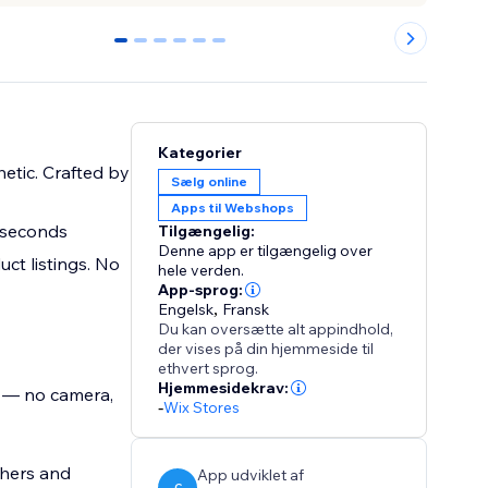
0
1
2
3
4
5
Kategorier
etic. Crafted by
Sælg online
Apps til Webshops
0 seconds
Tilgængelig:
Denne app er tilgængelig over
ct listings. No
hele verden.
App-sprog:
Engelsk
,
Fransk
Du kan oversætte alt appindhold,
der vises på din hjemmeside til
ethvert sprog.
Hjemmesidekrav:
s — no camera,
-
Wix Stores
phers and
App udviklet af
C