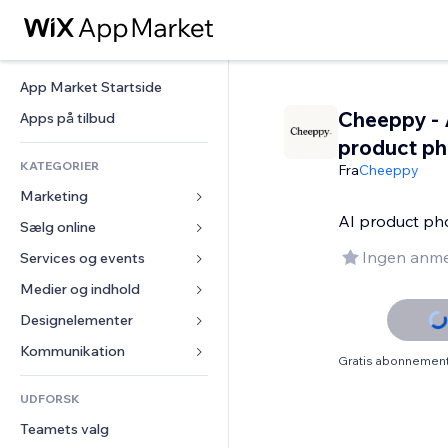
App Market Startside
Cheeppy - 
Apps på tilbud
product ph
KATEGORIER
Fra
Cheeppy
Marketing
AI product pho
Sælg online
Annoncer
Mobil
Ingen anme
Services og events
Apps til Webshops
Statistikker
Forsendelse og levering
Medier og indhold
Hoteller
Sociale medier
Sælg-knapper
Events
Designelementer
Galleri
SEO
Online kurser
Restauranter
Musik
Kort og Navigation
Kommunikation 
Gratis abonnement 
Engagement
Print on Demand
Ejendomshandel
Podcasts
Privatliv & Sikkerhed
Formularer
Hjemmesideregister
Bogføring
UDFORSK
Bookinger
Fotografi
Ur
Blog
E-mail
Kuponer og loyalitet
Teamets valg
Video
Sideskabeloner
Meningsmålinger