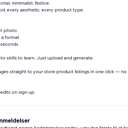
orial, minimalist, festive,
, every aesthetic, every product type.
ct photo
 a format
0 seconds
o skills to learn. Just upload and generate.
ges straight to your store product listings in one click — n
redits on sign up.
nmeldelser
odtaget nogen bedømmelser endnu, vær den første til at 