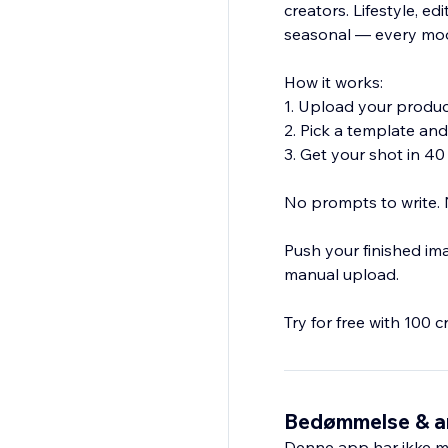
creators. Lifestyle, edit
seasonal — every mood
How it works:
1. Upload your produ
2. Pick a template and
3. Get your shot in 4
No prompts to write. N
Push your finished ima
manual upload.
Try for free with 100 c
Bedømmelse & a
Denne app har ikke m