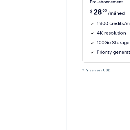
Pro-abonnement
28
00
$
/måned
1,800 credits/
4K resolution
100Go Storage
Priority genera
* Prisen er i USD.