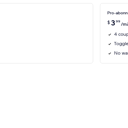
Pro-abon
3
99
$
/m
4 cou
Toggle
No wa