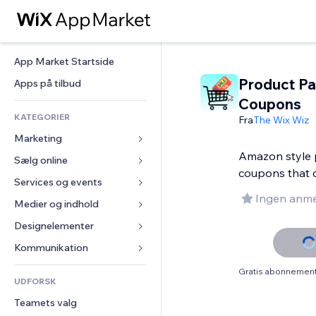
App Market Startside
Product P
Apps på tilbud
Coupons
KATEGORIER
Fra
The Wix Wiz
Marketing
Amazon style 
Sælg online
Annoncer
coupons that 
Mobil
Services og events
Apps til Webshops
Ingen anme
Statistikker
Forsendelse og levering
Medier og indhold
Hoteller
Sociale medier
Sælg-knapper
Events
Designelementer
Galleri
SEO
Online kurser
Restauranter
Musik
Kort og Navigation
Kommunikation 
Engagement
Print on Demand
Ejendomshandel
Podcasts
Privatliv & Sikkerhed
Formularer
Gratis abonnement 
Hjemmesideregister
Bogføring
UDFORSK
Bookinger
Fotografi
Ur
Blog
E-mail
Kuponer og loyalitet
Teamets valg
Video
Sideskabeloner
Meningsmålinger