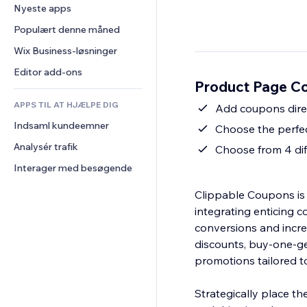
Konvertering
Lagerløsninger
Nyeste apps
PDF
Billedeffekter
Chat
Dropshipping
Fildeling
Populært denne måned
Knapper og menuer
Kommentarer
Priser og abonnement
Nyheder
Bannere og badges
Wix Business-løsninger
Telefon
Crowdfunding
Indholdsservices
Lommeregnere
Fællesskab
Editor add-ons
Mad og drikkevarer
Product Page Co
Teksteffekter
Søg
Anmeldelser og anbefalinger
APPS TIL AT HJÆLPE DIG
Vejr
Add coupons dire
CRM
Indsaml kundeemner
Diagrammer og tabeller
Choose the perfe
Analysér trafik
Choose from 4 di
Interager med besøgende
Clippable Coupons is
integrating enticing c
conversions and increa
discounts, buy-one-get
promotions tailored t
Strategically place th