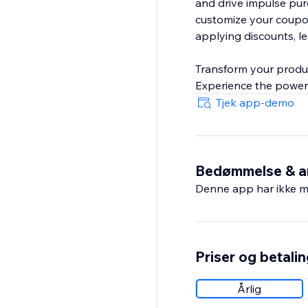
and drive impulse purc
customize your coupo
applying discounts, l
Transform your produc
Experience the power 
Tjek app-demo
Bedømmelse & a
Denne app har ikke m
Priser og betali
Årlig