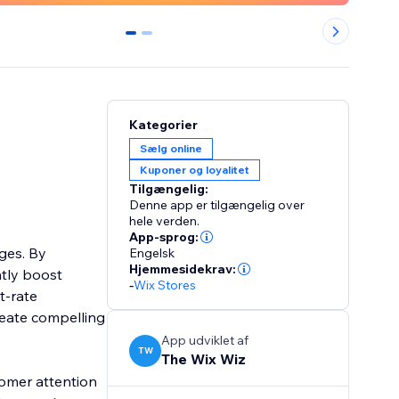
0
1
Kategorier
Sælg online
Kuponer og loyalitet
Tilgængelig:
Denne app er tilgængelig over
hele verden.
App-sprog:
ges. By
Engelsk
Hjemmesidekrav:
ntly boost
-
Wix Stores
t-rate
reate compelling
App udviklet af
TW
The Wix Wiz
tomer attention