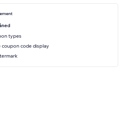
nement
åned
pon types
 coupon code display
termark