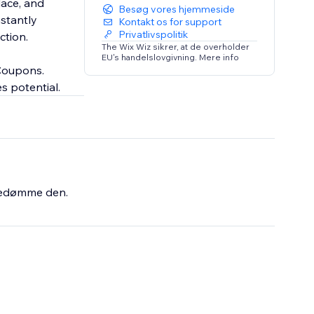
lace, and
Besøg vores hjemmeside
stantly
Kontakt os for support
Privatlivspolitik
ction.
The Wix Wiz sikrer, at de overholder
EU's handelslovgivning. Mere info
 Coupons.
s potential.
bedømme den.