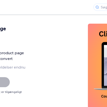
age
product page
convert
ldelser endnu
er tilgængeligt