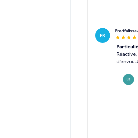
Fredfalisse
FR
Particul
Réactive,
d'envoi.
LE