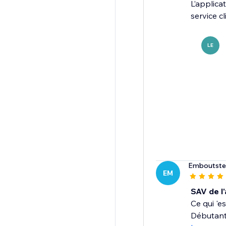
L’applica
service c
LE
Emboutstel
EM
SAV de l'
Ce qui 'e
Débutant 