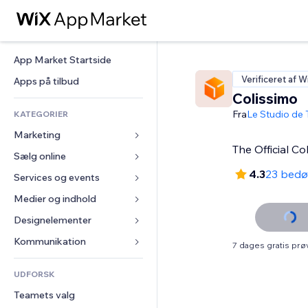
App Market Startside
Verificeret af W
Apps på tilbud
Colissimo
Fra
Le Studio de
KATEGORIER
Marketing
The Official C
Sælg online
Annoncer
4.3
23 bed
Mobil
Services og events
Apps til Webshops
Statistikker
Forsendelse og levering
Medier og indhold
Hoteller
Sociale medier
Sælg-knapper
Events
Designelementer
Galleri
SEO
Online kurser
Restauranter
Musik
Kort og Navigation
Kommunikation 
7 dages gratis pr
Engagement
Print on Demand
Ejendomshandel
Podcasts
Privatliv & Sikkerhed
Formularer
Hjemmesideregister
Bogføring
UDFORSK
Bookinger
Fotografi
Ur
Blog
E-mail
Kuponer og loyalitet
Teamets valg
Video
Sideskabeloner
Meningsmålinger