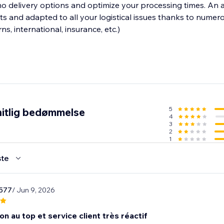
imo delivery options and optimize your processing times. An 
s and adapted to all your logistical issues thanks to numer
rns, international, insurance, etc.)
5
itlig bedømmelse
4
3
2
1
te
577
/ Jun 9, 2026
on au top et service client très réactif