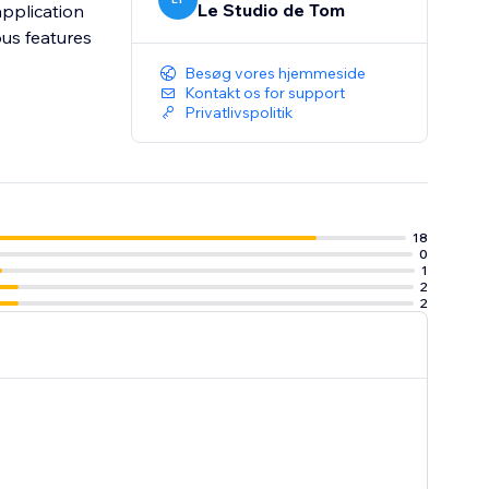
Le Studio de Tom
application
ous features
Besøg vores hjemmeside
Kontakt os for support
Privatlivspolitik
18
0
1
2
2