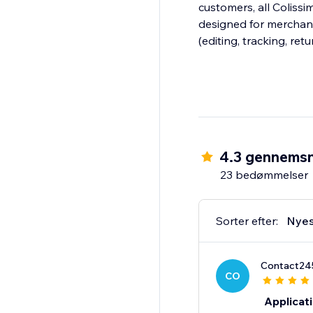
customers, all Coliss
designed for merchant
(editing, tracking, retu
4.3 gennemsn
23 bedømmelser
Sorter efter:
Nyes
Contact24
CO
Applicati