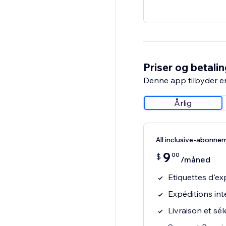
Priser og betali
Denne app tilbyder e
Årlig
All inclusive-abonne
9
00
$
/måned
Etiquettes d'ex
Expéditions in
Livraison et sél