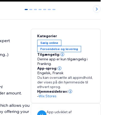
0
1
2
3
4
5
6
Kategorier
Expert
Sælg online
Forsendelse og levering
g...)
Tilgængelig:
Denne app er kun tilgængelig i
Frankrig.
App-sprog:
Engelsk
,
Fransk
Du kan oversætte alt appindhold,
der vises på din hjemmeside til
n!
ethvert sprog.
Hjemmesidekrav:
rder amount.
-
Wix Stores
which allows you
by offering your
App udviklet af
LT