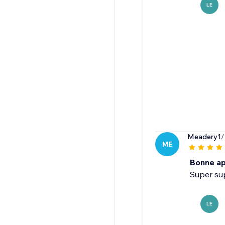
LE
Meadery1
/
ME
Bonne ap
Super sup
LE