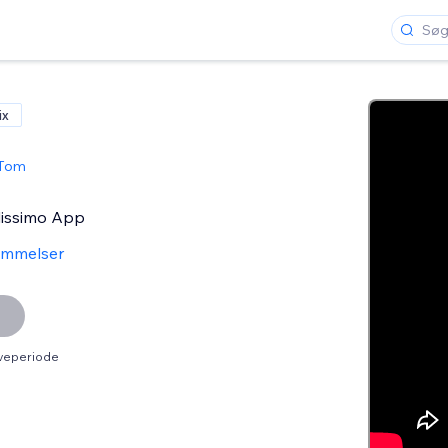
ix
 Tom
olissimo App
ømmelser
øveperiode