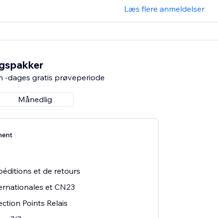
Læs flere anmeldelser
ngspakker
n -dages gratis prøveperiode
Månedlig
ment
péditions et de retours
ternationales et CN23
ection Points Relais