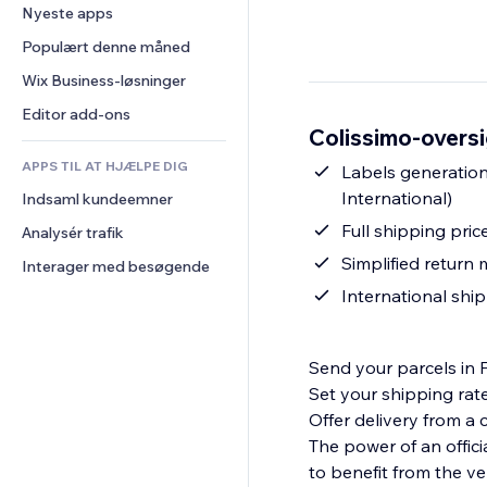
Konvertering
Lagerløsninger
Nyeste apps
PDF
Billedeffekter
Chat
Dropshipping
Fildeling
Populært denne måned
Knapper og menuer
Kommentarer
Priser og abonnement
Nyheder
Bannere og badges
Wix Business-løsninger
Telefon
Crowdfunding
Indholdsservices
Lommeregnere
Fællesskab
Editor add-ons
Mad og drikkevarer
Colissimo-oversi
Teksteffekter
Søg
Anmeldelser og anbefalinger
APPS TIL AT HJÆLPE DIG
Vejr
Labels generation
CRM
International)
Indsaml kundeemner
Diagrammer og tabeller
Full shipping pric
Analysér trafik
Simplified return
Interager med besøgende
International shi
Send your parcels in F
Set your shipping rat
Offer delivery from a 
The power of an offici
to benefit from the ve