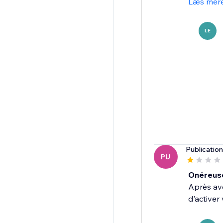
Læs mer
LE
Publicatio
PU
Onéreus
Après avo
d'activer