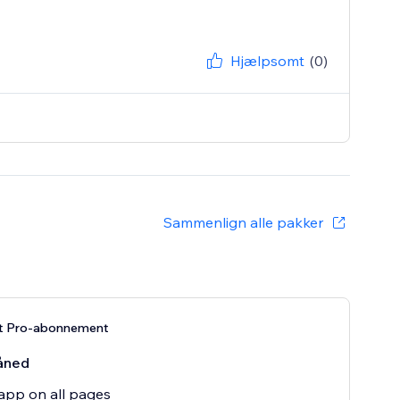
Hjælpsomt
(0)
Sammenlign alle pakker
t Pro-abonnement
åned
app on all pages