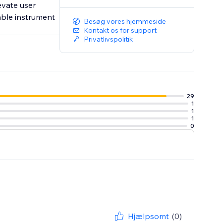
evate user
able instrument
Besøg vores hjemmeside
Kontakt os for support
Privatlivspolitik
29
1
1
1
0
Hjælpsomt
(0)