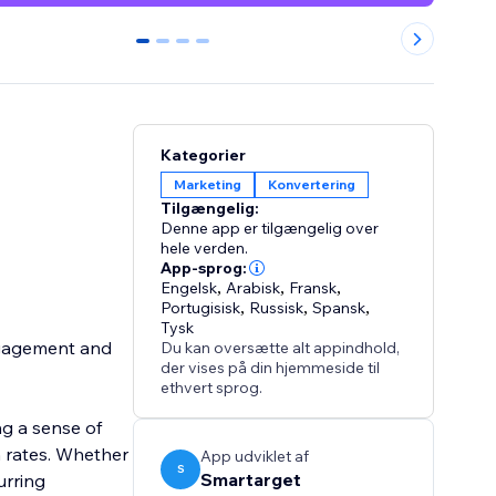
0
1
2
3
Kategorier
Marketing
Konvertering
Tilgængelig:
Denne app er tilgængelig over
hele verden.
App-sprog:
Engelsk
,
Arabisk
,
Fransk
,
Portugisisk
,
Russisk
,
Spansk
,
Tysk
ngagement and
Du kan oversætte alt appindhold,
der vises på din hjemmeside til
ethvert sprog.
g a sense of
 rates. Whether
App udviklet af
S
Smartarget
urring