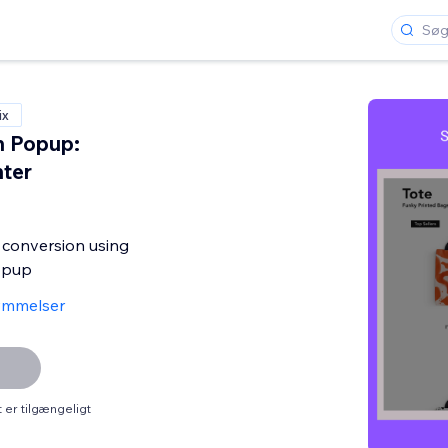
ix
 Popup:
ter
 conversion using
opup
ømmelser
er tilgængeligt