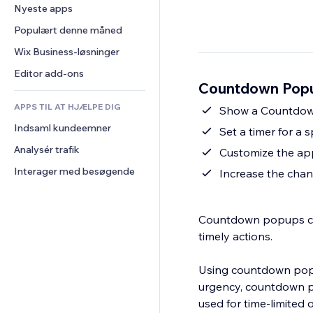
Konvertering
Lagerløsninger
Nyeste apps
PDF
Billedeffekter
Chat
Dropshipping
Fildeling
Populært denne måned
Knapper og menuer
Kommentarer
Priser og abonnement
Nyheder
Bannere og badges
Wix Business-løsninger
Telefon
Crowdfunding
Indholdsservices
Lommeregnere
Fællesskab
Editor add-ons
Mad og drikkevarer
Countdown Popup
Teksteffekter
Søg
Anmeldelser og anbefalinger
APPS TIL AT HJÆLPE DIG
Vejr
Show a Countdown
CRM
Indsaml kundeemner
Diagrammer og tabeller
Set a timer for a 
Analysér trafik
Customize the app 
Interager med besøgende
Increase the chan
Countdown popups cre
timely actions.
Using countdown popup
urgency, countdown p
used for time-limited 