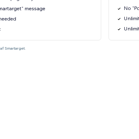
No "P
martarget" message
Unlimit
 needed
Unlimi
c
 af Smartarget.