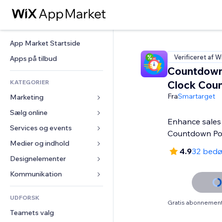
App Market Startside
Verificeret af W
Apps på tilbud
Countdown
KATEGORIER
Clock Coun
Fra
Smartarget
Marketing
Sælg online
Annoncer
Enhance sales
Mobil
Services og events
Apps til Webshops
Countdown P
Statistikker
Forsendelse og levering
Medier og indhold
Hoteller
4.9
32 bed
Sociale medier
Sælg-knapper
Events
Designelementer
Galleri
SEO
Online kurser
Restauranter
Musik
Kort og Navigation
Kommunikation 
Engagement
Print on Demand
Ejendomshandel
Podcasts
Privatliv & Sikkerhed
Formularer
Hjemmesideregister
Bogføring
UDFORSK
Bookinger
Fotografi
Ur
Blog
Gratis abonnement 
E-mail
Kuponer og loyalitet
Teamets valg
Video
Sideskabeloner
Meningsmålinger