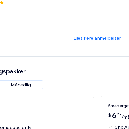
Læs flere anmeldelser
ngspakker
Månedlig
Smartarge
6
25
$
/m
Show 
homepage only