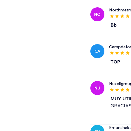
Northmetr
NO
Bb
Campdefo
CA
TOP
Nuxellgrou
NU
MUY UTI
GRACIA
Emonshek