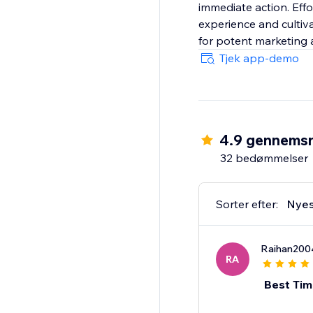
immediate action. Eff
experience and cultiv
for potent marketing a
Tjek app-demo
4.9 gennemsn
32 bedømmelser
Sorter efter:
Nyes
Raihan200
RA
Best Tim