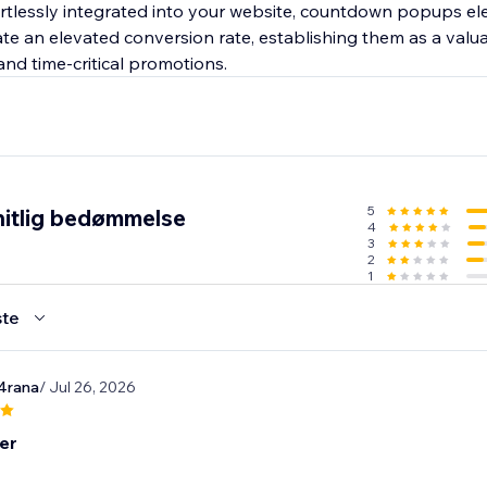
ortlessly integrated into your website, countdown popups el
ate an elevated conversion rate, establishing them as a valu
nd time-critical promotions.
5
itlig bedømmelse
4
3
2
1
te
4rana
/ Jul 26, 2026
er