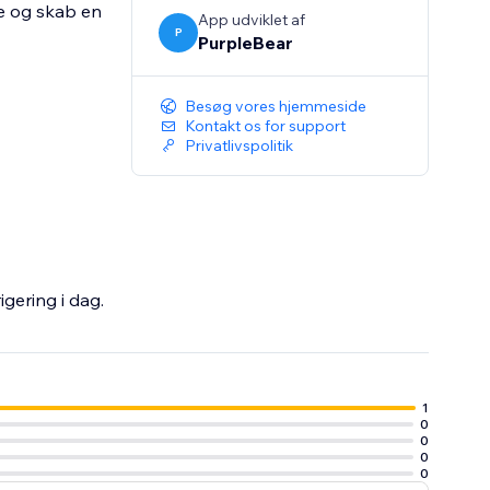
e og skab en
App udviklet af
P
PurpleBear
Besøg vores hjemmeside
Kontakt os for support
Privatlivspolitik
igering i dag.
1
0
0
0
0