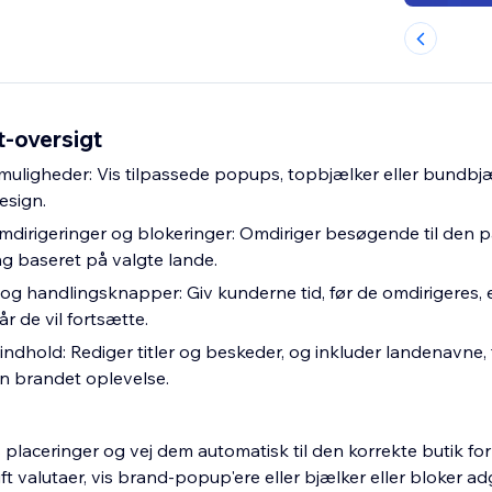
t-oversigt
smuligheder: Vis tilpassede popups, topbjælker eller bundbj
esign.
irigeringer og blokeringer: Omdiriger besøgende til den 
ng baseret på valgte lande.
og handlingsknapper: Giv kunderne tid, før de omdirigeres, 
r de vil fortsætte.
ndhold: Rediger titler og beskeder, og inkluder landenavne, f
en brandet oplevelse.
placeringer og vej dem automatisk til den korrekte butik for
ft valutaer, vis brand-popup'ere eller bjælker eller bloker ad