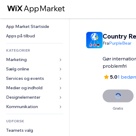
App Market Startside
Country Re
Apps på tilbud
Fra
PurpleBear
KATEGORIER
Gør internatio
Marketing
problemfri
Sælg online
Annoncer
5.0
1 bedø
Mobil
Services og events
Apps til Webshops
Statistikker
Forsendelse og levering
Medier og indhold
Hoteller
Sociale medier
Sælg-knapper
Events
Designelementer
Galleri
SEO
Online kurser
Restauranter
Musik
Kort og Navigation
Kommunikation 
Gratis
Engagement
Print on Demand
Ejendomshandel
Podcasts
Privatliv & Sikkerhed
Formularer
Hjemmesideregister
Bogføring
UDFORSK
Bookinger
Fotografi
Ur
Blog
E-mail
Kuponer og loyalitet
Teamets valg
Video
Sideskabeloner
Meningsmålinger