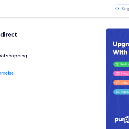
direct
nal shopping
mmelse