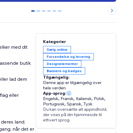
0
1
2
3
4
5
Kategorier
ælker med dit
Sælg online
Forsendelse og levering
passende butik
Designelementer
Bannere og badges
Tilgængelig:
eller lad dem
Denne app er tilgængelig over
hele verden.
App-sprog:
lag eller
Engelsk
,
Fransk
,
Italiensk
,
Polsk
,
Portugisisk
,
Spansk
,
Tysk
Du kan oversætte alt appindhold,
der vises på din hjemmeside til
ethvert sprog.
 deres land.
gang, når det er