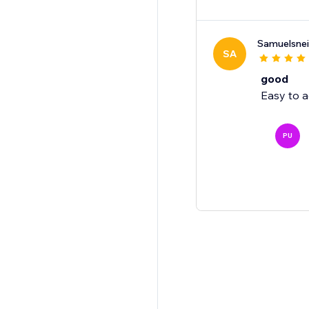
Samuelsnei
SA
good
Easy to a
PU