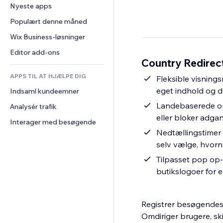
Konvertering
Lagerløsninger
Nyeste apps
PDF
Billedeffekter
Chat
Dropshipping
Fildeling
Populært denne måned
Knapper og menuer
Kommentarer
Priser og abonnement
Nyheder
Bannere og badges
Wix Business-løsninger
Telefon
Crowdfunding
Indholdsservices
Lommeregnere
Fællesskab
Editor add-ons
Mad og drikkevarer
Country Redirec
Teksteffekter
Søg
Anmeldelser og anbefalinger
APPS TIL AT HJÆLPE DIG
Vejr
Fleksible visning
CRM
eget indhold og d
Indsaml kundeemner
Diagrammer og tabeller
Landebaserede omd
Analysér trafik
eller bloker adga
Interager med besøgende
Nedtællingstimer 
selv vælge, hvornå
Tilpasset pop op-i
butikslogoer for 
Registrer besøgendes 
Omdiriger brugere, ski