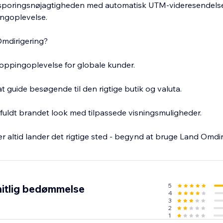
sporingsnøjagtigheden med automatisk UTM-videresendels
ngoplevelse.
mdirigering?
oppingoplevelse for globale kunder.
t guide besøgende til den rigtige butik og valuta.
 fuldt brandet look med tilpassede visningsmuligheder.
er altid lander det rigtige sted - begynd at bruge Land Omdir
5
itlig bedømmelse
4
3
2
1