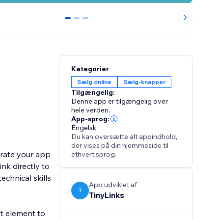
0
1
2
Kategorier
Sælg online
Sælg-knapper
Tilgængelig:
Denne app er tilgængelig over
hele verden.
App-sprog:
Engelsk
Du kan oversætte alt appindhold,
der vises på din hjemmeside til
grate your app
ethvert sprog.
nk directly to
echnical skills
App udviklet af
T
TinyLinks
t element to