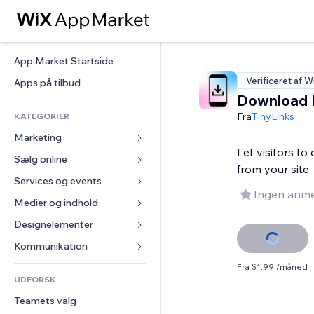
App Market Startside
Verificeret af W
Apps på tilbud
Download
Fra
TinyLinks
KATEGORIER
Marketing
Let visitors t
Sælg online
Annoncer
from your site
Mobil
Services og events
Apps til Webshops
Ingen anme
Statistikker
Forsendelse og levering
Medier og indhold
Hoteller
Sociale medier
Sælg-knapper
Events
Designelementer
Galleri
SEO
Online kurser
Restauranter
Musik
Kort og Navigation
Kommunikation 
Engagement
Print on Demand
Ejendomshandel
Podcasts
Privatliv & Sikkerhed
Formularer
Fra $1.99 /måned
Hjemmesideregister
Bogføring
UDFORSK
Bookinger
Fotografi
Ur
Blog
E-mail
Kuponer og loyalitet
Teamets valg
Video
Sideskabeloner
Meningsmålinger