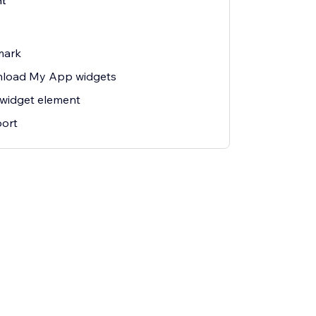
nt
mark
nload My App widgets
widget element
ort