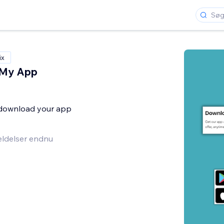
ix
 My App
o download your app
ldelser endnu