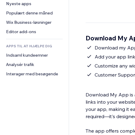
Konvertering
Lagerløsninger
Nyeste apps
PDF
Billedeffekter
Chat
Dropshipping
Fildeling
Populært denne måned
Knapper og menuer
Kommentarer
Priser og abonnement
Nyheder
Bannere og badges
Wix Business-løsninger
Telefon
Crowdfunding
Indholdsservices
Lommeregnere
Fællesskab
Editor add-ons
Mad og drikkevarer
Download My Ap
Teksteffekter
Søg
Anmeldelser og anbefalinger
APPS TIL AT HJÆLPE DIG
Vejr
Download my App
CRM
Indsaml kundeemner
Diagrammer og tabeller
Add your app links
Analysér trafik
Customize any wid
Interager med besøgende
Customer Suppor
Download My App is a 
links into your websit
your app, making it ea
required—it's designed
The app offers comple