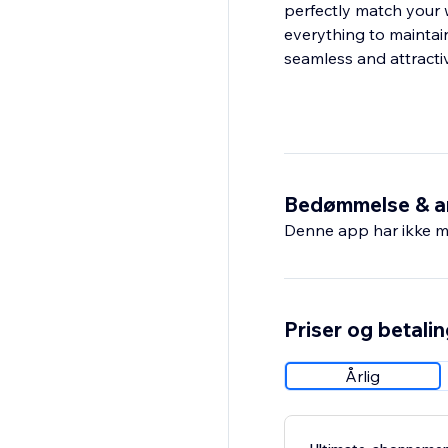
perfectly match your w
everything to maintai
seamless and attracti
Bedømmelse & a
Denne app har ikke m
Priser og betali
Årlig