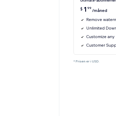
Ultimate-abonneme
1
99
$
/måned
Remove water
Unlimited Dow
Customize any 
Customer Supp
* Prisen er i USD.