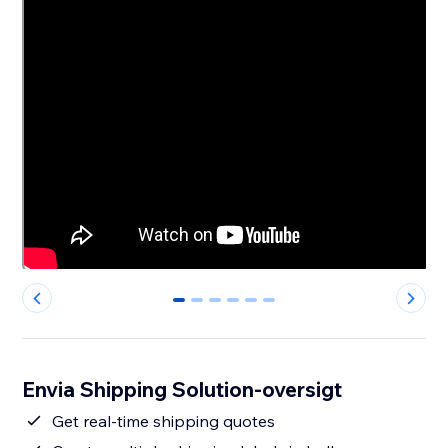
0
1
2
3
4
5
Envia Shipping Solution-oversigt
Get real-time shipping quotes