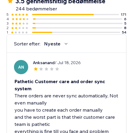
3.5 gennemsnitlig bedømmelse
244 bedømmelser
5
171
4
6
3
5
2
8
1
54
Sorter efter:
Nyeste
Anksanand
/ Jul 18, 2026
AN
Pathetic Customer care and order sync
system
There orders are never sync automatically, Not
even manually
you have to create each order manually
and the worst part is that their customer care
team is pathetic
everything is fine till you face and problem