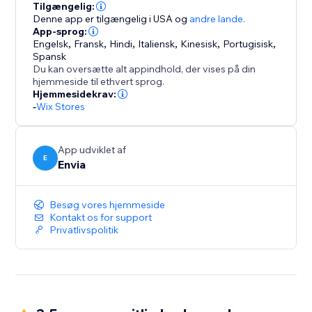
Tilgængelig:
Denne app er tilgængelig i USA
og
andre lande.
App-sprog:
Engelsk
,
Fransk
,
Hindi
,
Italiensk
,
Kinesisk
,
Portugisisk
,
Spansk
Du kan oversætte alt appindhold, der vises på din
hjemmeside til ethvert sprog.
Hjemmesidekrav:
-
Wix Stores
App udviklet af
E
Envia
Besøg vores hjemmeside
Kontakt os for support
Privatlivspolitik