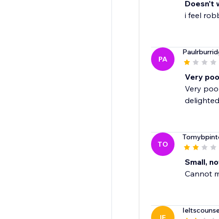
Doesn't 
i feel ro
Paulrburri
PA
Very poo
Very poor
delighted
Tomybpint
TO
Small, n
Cannot ma
Ieltscounse
IE