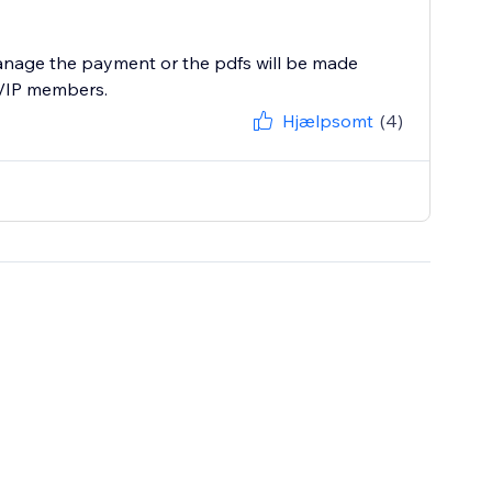
anage the payment or the pdfs will be made
m/VIP members.
Hjælpsomt
(4)