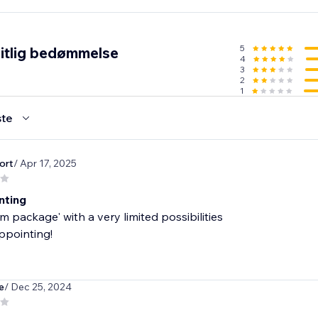
5
itlig bedømmelse
4
3
2
1
te
ort
/ Apr 17, 2025
nting
m package' with a very limited possibilities
ppointing!
e
/ Dec 25, 2024