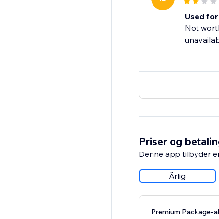
Used for 
Not wort
unavailab
Priser og betali
Denne app tilbyder e
Årlig
Premium Package-