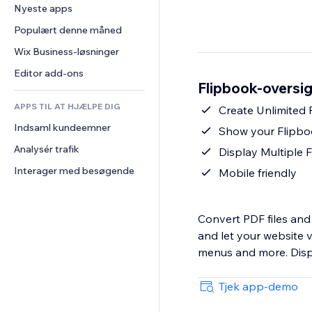
Konvertering
Lagerløsninger
Nyeste apps
PDF
Billedeffekter
Chat
Dropshipping
Fildeling
Populært denne måned
Knapper og menuer
Kommentarer
Priser og abonnement
Nyheder
Bannere og badges
Wix Business-løsninger
Telefon
Crowdfunding
Indholdsservices
Lommeregnere
Fællesskab
Editor add-ons
Mad og drikkevarer
Flipbook-oversig
Teksteffekter
Søg
Anmeldelser og anbefalinger
APPS TIL AT HJÆLPE DIG
Vejr
Create Unlimited 
CRM
Indsaml kundeemner
Diagrammer og tabeller
Show your Flipbo
Analysér trafik
Display Multiple 
Interager med besøgende
Mobile friendly
Convert PDF files and 
and let your website 
menus and more. Displ
Tjek app-demo