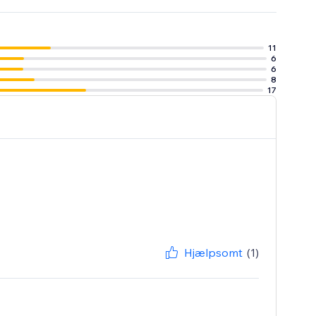
11
6
6
8
17
Hjælpsomt
(1)