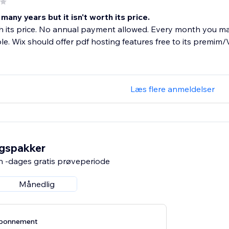
many years but it isn't worth its price.
h its price. No annual payment allowed. Every month you m
le. Wix should offer pdf hosting features free to its premi
Læs flere anmeldelser
ngspakker
n -dages gratis prøveperiode
Månedlig
abonnement