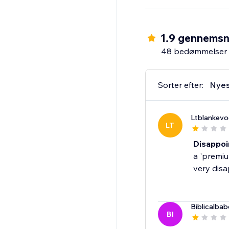
1.9 gennemsn
48 bedømmelser
Sorter efter:
Nyes
Ltblankevo
LT
Disappoi
a 'premiu
very disa
Biblicalbab
BI