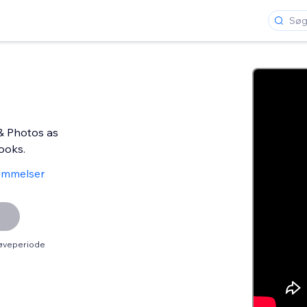
& Photos as
books.
ømmelser
røveperiode