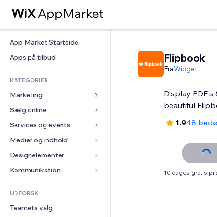
App Market Startside
Flipbook
Apps på tilbud
Fra
Widget
KATEGORIER
Display PDF's 
Marketing
beautiful Flip
Sælg online
Annoncer
1.9
48 bed
Mobil
Services og events
Apps til Webshops
Statistikker
Forsendelse og levering
Medier og indhold
Hoteller
Sociale medier
Sælg-knapper
Events
Designelementer
Galleri
SEO
Online kurser
Restauranter
Musik
Kort og Navigation
Kommunikation 
10 dages gratis p
Engagement
Print on Demand
Ejendomshandel
Podcasts
Privatliv & Sikkerhed
Formularer
Hjemmesideregister
Bogføring
UDFORSK
Bookinger
Fotografi
Ur
Blog
E-mail
Kuponer og loyalitet
Teamets valg
Video
Sideskabeloner
Meningsmålinger