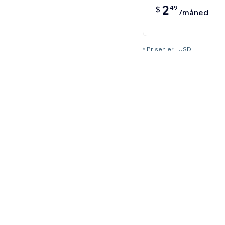
2
49
$
/måned
* Prisen er i USD.