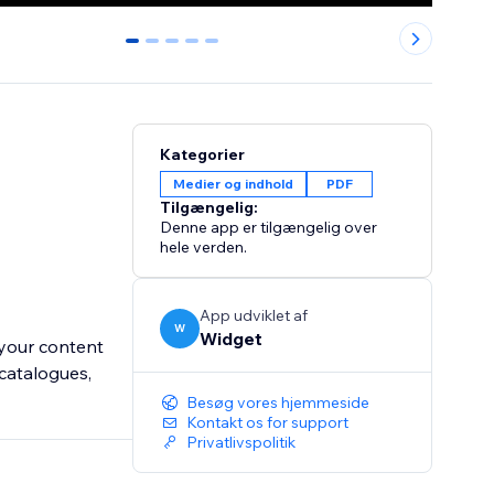
0
1
2
3
4
Kategorier
Medier og indhold
PDF
Tilgængelig:
Denne app er tilgængelig over
hele verden.
App udviklet af
W
Widget
 your content
 catalogues,
Besøg vores hjemmeside
Kontakt os for support
Privatlivspolitik