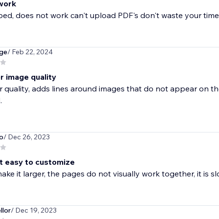
work
bbed, does not work can't upload PDF's don't waste your tim
dge
/ Feb 22, 2024
r image quality
 quality, adds lines around images that do not appear on th
.
o
/ Dec 26, 2023
ot easy to customize
ke it larger, the pages do not visually work together, it is 
llor
/ Dec 19, 2023