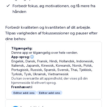
Forbedr fokus, øg motivationen, og få mere fra
hånden
Forbedr kvaliteten og kvantiteten af dit arbejde.
Tilpas varigheden af fokussessioner og pauser efter
dine behov.
Tilgængelig:
Denne app er tilgængelig over hele verden.
App-sprog:
Engelsk
,
Dansk
,
Fransk
,
Hindi
,
Hollandsk
,
Indonesisk
,
Italiensk
,
Japansk
,
Kinesisk
,
Koreansk
,
Norsk
,
Polsk
,
Portugisisk
,
Russisk
,
Spansk
,
Svensk
,
Thai
,
Tjekkisk
,
Tyrkisk
,
Tysk
,
Ukrainsk
,
Vietnamesisk
Du kan oversætte alt appindhold, der vises på din
hjemmeside til ethvert sprog.
Fremhævet i
Editor add-ons
Editor add-ons