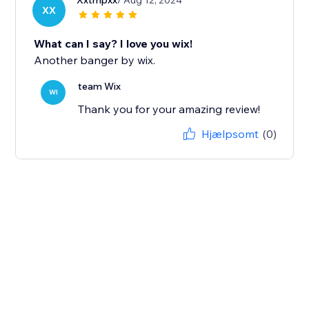
Xxtmpxx
/ Aug 12, 2024
XX
What can I say? I love you wix!
Another banger by wix.
team Wix
WI
Thank you for your amazing review!
Hjælpsomt
(0)