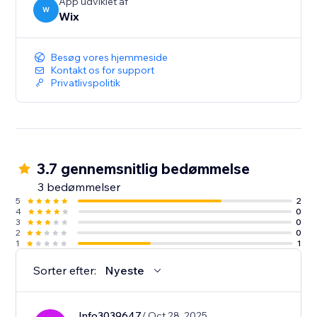
App udviklet af
W
Wix
Besøg vores hjemmeside
Kontakt os for support
Privatlivspolitik
3.7 gennemsnitlig bedømmelse
3 bedømmelser
5
2
4
0
3
0
2
0
1
1
Sorter efter:
Nyeste
Info3039647
/ Oct 28, 2025