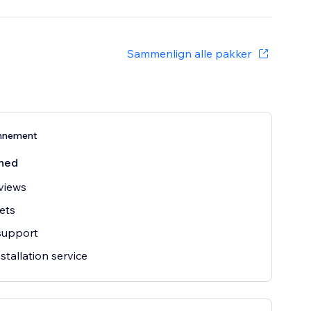
Sammenlign alle pakker
nnement
ned
views
ets
support
stallation service