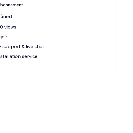
abonnement
måned
0 views
gets
ty support & live chat
stallation service