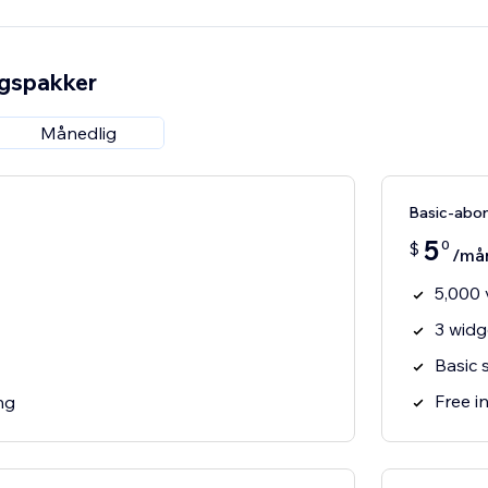
ngspakker
Månedlig
Basic-abo
5
0
$
/må
5,000 
3 widg
Basic 
Free in
ng