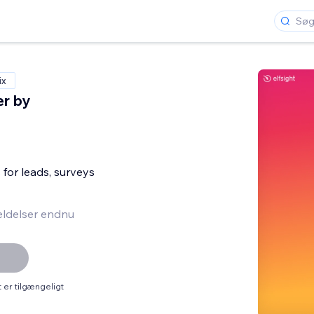
ix
er by
 for leads, surveys
ldelser endnu
er tilgængeligt