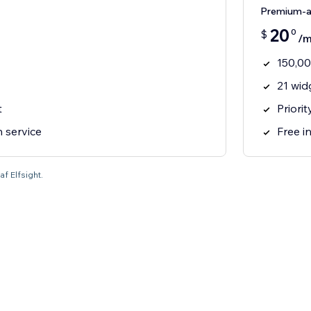
Premium-
20
0
$
/
150,00
21 wid
t
Priori
n service
Free in
af Elfsight.