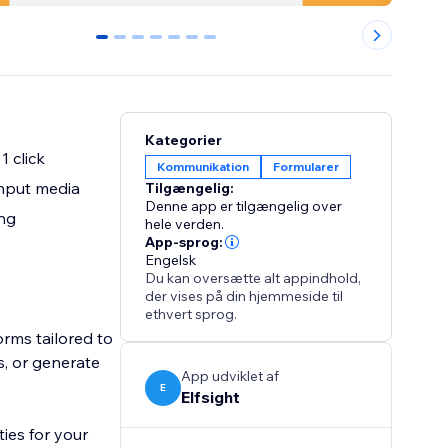
0
1
2
3
4
5
6
Kategorier
 click
Kommunikation
Formularer
 input media
Tilgængelig:
Denne app er tilgængelig over
ing
hele verden.
App-sprog:
Engelsk
Du kan oversætte alt appindhold,
der vises på din hjemmeside til
ethvert sprog.
orms tailored to
s, or generate
App udviklet af
E
Elfsight
ties for your