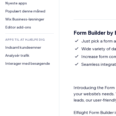
Konvertering
Lagerløsninger
Nyeste apps
PDF
Billedeffekter
Chat
Dropshipping
Fildeling
Populært denne måned
Knapper og menuer
Kommentarer
Priser og abonnement
Nyheder
Bannere og badges
Wix Business-løsninger
Telefon
Crowdfunding
Indholdsservices
Lommeregnere
Fællesskab
Editor add-ons
Mad og drikkevarer
Form Builder by 
Teksteffekter
Søg
Anmeldelser og anbefalinger
APPS TIL AT HJÆLPE DIG
Vejr
Just pick a form 
CRM
Indsaml kundeemner
Diagrammer og tabeller
Wide variety of da
Analysér trafik
Increase form com
Interager med besøgende
Seamless integrat
Introducing the Form B
your website’s needs.
leads, our user-friend
Elfsight Form Builder 