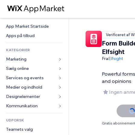
App Market Startside
Verificeret af W
Apps på tilbud
Form Build
KATEGORIER
Elfsight
Fra
Elfsight
Marketing
Sælg online
Annoncer
Powerful forms
Mobil
Services og events
Apps til Webshops
and opinions
Statistikker
Forsendelse og levering
Medier og indhold
Hoteller
Ingen anme
Sociale medier
Sælg-knapper
Events
Designelementer
Galleri
SEO
Online kurser
Restauranter
Musik
Kort og Navigation
Kommunikation 
Engagement
Print on Demand
Ejendomshandel
Podcasts
Privatliv & Sikkerhed
Formularer
Hjemmesideregister
Bogføring
UDFORSK
Bookinger
Fotografi
Ur
Blog
Gratis abonnement 
E-mail
Kuponer og loyalitet
Teamets valg
Video
Sideskabeloner
Meningsmålinger