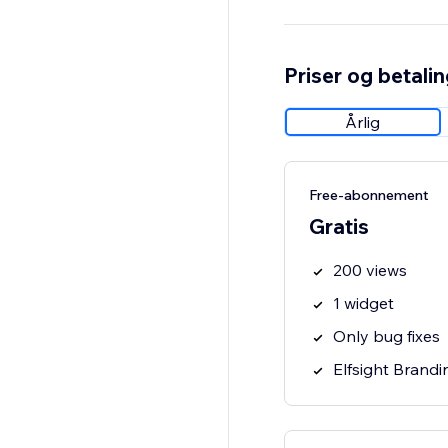
Priser og betali
Årlig
Free-abonnement
Gratis
200 views
1 widget
Only bug fixes
Elfsight Brandi