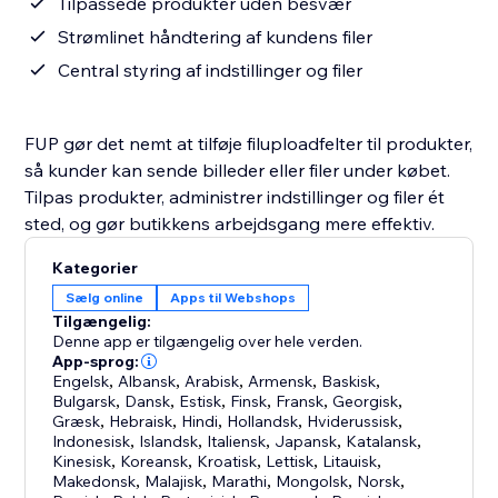
Tilpassede produkter uden besvær
Strømlinet håndtering af kundens filer
Central styring af indstillinger og filer
FUP gør det nemt at tilføje filuploadfelter til produkter,
så kunder kan sende billeder eller filer under købet.
Tilpas produkter, administrer indstillinger og filer ét
sted, og gør butikkens arbejdsgang mere effektiv.
Kategorier
Sælg online
Apps til Webshops
Tilgængelig:
Denne app er tilgængelig over hele verden.
App-sprog:
Engelsk
,
Albansk
,
Arabisk
,
Armensk
,
Baskisk
,
Bulgarsk
,
Dansk
,
Estisk
,
Finsk
,
Fransk
,
Georgisk
,
Græsk
,
Hebraisk
,
Hindi
,
Hollandsk
,
Hviderussisk
,
Indonesisk
,
Islandsk
,
Italiensk
,
Japansk
,
Katalansk
,
Kinesisk
,
Koreansk
,
Kroatisk
,
Lettisk
,
Litauisk
,
Makedonsk
,
Malajisk
,
Marathi
,
Mongolsk
,
Norsk
,