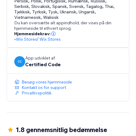
Persisk
,
Polsk
,
Portugisisk
,
Rumænsk
,
Russisk
,
Serbisk
,
Slovakisk
,
Spansk
,
Svensk
,
Tagalog
,
Thai
,
Tjekkisk
,
Tyrkisk
,
Tysk
,
Ukrainsk
,
Ungarsk
,
Vietnamesisk
,
Walisisk
Du kan oversætte alt appindhold, der vises på din
hjemmeside til ethvert sprog.
Hjemmesidekrav:
-
Wix Stores
/
Wix Stores
App udviklet af
CC
Certified Code
Besøg vores hjemmeside
Kontakt os for support
Privatlivspolitik
1.8 gennemsnitlig bedømmelse