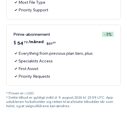
Most File Type
Priority Support
Prime-abonnement
- 5%
/måned
$
54
72
60
$
57
Everything from previous plan tiers, plus:
Specialists Access
First Assist
Priority Requests
* Prisen er i USD.
* Dette tilbud er gyldigt indtil d. 9. august 2026 kl. 23.59 UTC. App-
udvikleren forbeholder sig retten til at afslutte tilbuddet når som
helst, og at salgsvilkårene kan ændres.