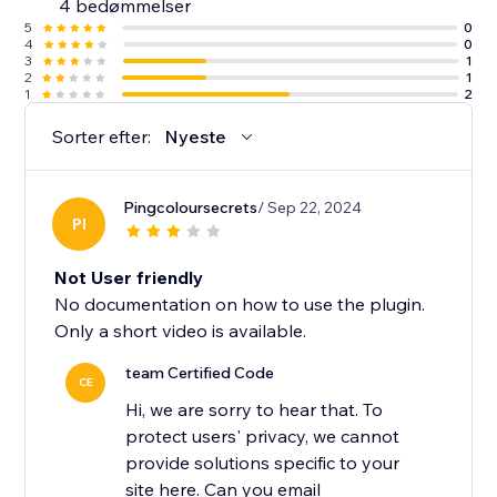
4 bedømmelser
5
0
4
0
3
1
2
1
1
2
Sorter efter:
Nyeste
Pingcoloursecrets
/ Sep 22, 2024
PI
Not User friendly
No documentation on how to use the plugin.
Only a short video is available.
team Certified Code
CE
Hi, we are sorry to hear that. To
protect users' privacy, we cannot
provide solutions specific to your
site here. Can you email