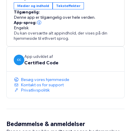
en moderne kant til deres visuelle indhold.
Medier og indhold
Teksteffekter
Tilgængelig:
Denne app er tilgængelig over hele verden.
App-sprog:
Engelsk
Du kan oversætte alt appindhold, der vises på din
hjemmeside til ethvert sprog.
App udviklet af
CC
Certified Code
Besøg vores hjemmeside
Kontakt os for support
Privatlivspolitik
Bedømmelse & anmeldelser