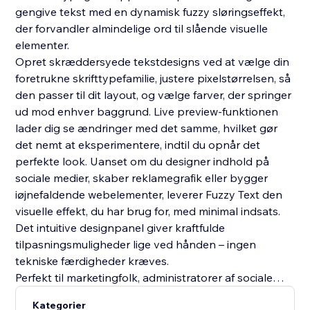
gengive tekst med en dynamisk fuzzy sløringseffekt,
der forvandler almindelige ord til slående visuelle
elementer.
Opret skræddersyede tekstdesigns ved at vælge din
foretrukne skrifttypefamilie, justere pixelstørrelsen, så
den passer til dit layout, og vælge farver, der springer
ud mod enhver baggrund. Live preview-funktionen
lader dig se ændringer med det samme, hvilket gør
det nemt at eksperimentere, indtil du opnår det
perfekte look. Uanset om du designer indhold på
sociale medier, skaber reklamegrafik eller bygger
iøjnefaldende webelementer, leverer Fuzzy Text den
visuelle effekt, du har brug for, med minimal indsats.
Det intuitive designpanel giver kraftfulde
tilpasningsmuligheder lige ved hånden – ingen
tekniske færdigheder kræves.
Perfekt til marketingfolk, administratorer af sociale
medier, grafiske designere og alle, der ønsker at tilføje
Kategorier