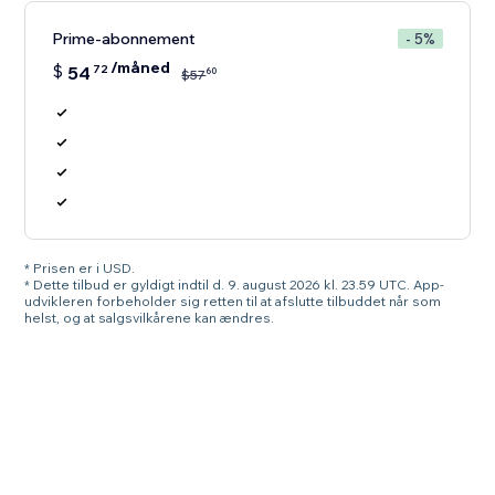
Prime-abonnement
- 5%
/måned
$
54
72
60
$
57
* Prisen er i USD.
* Dette tilbud er gyldigt indtil d. 9. august 2026 kl. 23.59 UTC. App-
udvikleren forbeholder sig retten til at afslutte tilbuddet når som
helst, og at salgsvilkårene kan ændres.