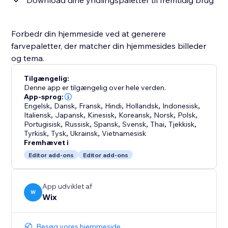
Download dine yndlingspaletter til fremtidig brug
Forbedr din hjemmeside ved at generere
farvepaletter, der matcher din hjemmesides billeder
og tema.
Tilgængelig:
Denne app er tilgængelig over hele verden.
App-sprog:
Engelsk
,
Dansk
,
Fransk
,
Hindi
,
Hollandsk
,
Indonesisk
,
Italiensk
,
Japansk
,
Kinesisk
,
Koreansk
,
Norsk
,
Polsk
,
Portugisisk
,
Russisk
,
Spansk
,
Svensk
,
Thai
,
Tjekkisk
,
Tyrkisk
,
Tysk
,
Ukrainsk
,
Vietnamesisk
Fremhævet i
Editor add-ons
Editor add-ons
App udviklet af
W
Wix
Besøg vores hjemmeside