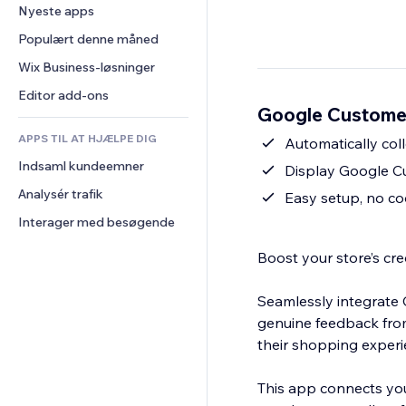
Konvertering
Lagerløsninger
Nyeste apps
PDF
Billedeffekter
Chat
Dropshipping
Fildeling
Populært denne måned
Knapper og menuer
Kommentarer
Priser og abonnement
Nyheder
Bannere og badges
Wix Business-løsninger
Telefon
Crowdfunding
Indholdsservices
Lommeregnere
Fællesskab
Editor add-ons
Mad og drikkevarer
Google Customer
Teksteffekter
Søg
Anmeldelser og anbefalinger
APPS TIL AT HJÆLPE DIG
Vejr
Automatically coll
CRM
Indsaml kundeemner
Diagrammer og tabeller
Display Google Cu
Analysér trafik
Easy setup, no c
Interager med besøgende
Boost your store’s cr
Seamlessly integrate G
genuine feedback from
their shopping experie
This app connects yo