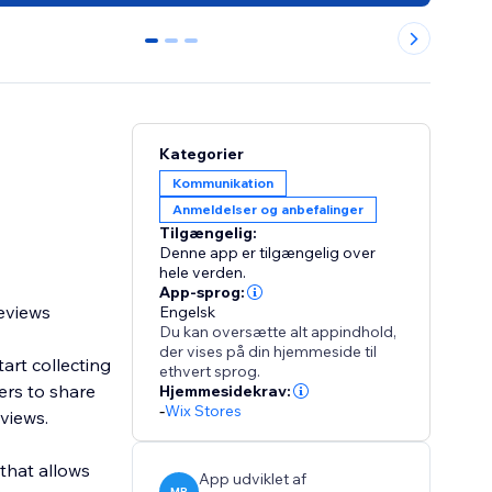
0
1
2
Kategorier
Kommunikation
Anmeldelser og anbefalinger
Tilgængelig:
Denne app er tilgængelig over
hele verden.
App-sprog:
Reviews
Engelsk
Du kan oversætte alt appindhold,
der vises på din hjemmeside til
art collecting
ethvert sprog.
ers to share
Hjemmesidekrav:
-
Wix Stores
views.
that allows
App udviklet af
MP