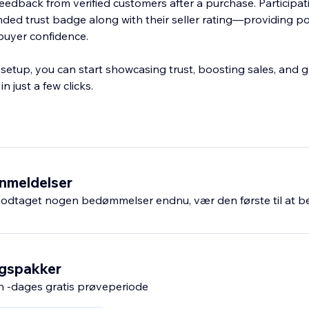
eedback from verified customers after a purchase. Participat
ded trust badge along with their seller rating—providing po
buyer confidence.
 setup, you can start showcasing trust, boosting sales, and 
n just a few clicks.
nmeldelser
odtaget nogen bedømmelser endnu, vær den første til at 
ngspakker
n -dages gratis prøveperiode