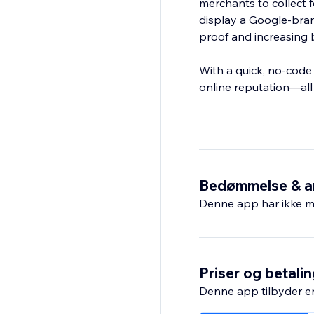
merchants to collect f
display a Google-bran
proof and increasing 
With a quick, no-code
online reputation—all i
Bedømmelse & a
Denne app har ikke m
Priser og betali
Denne app tilbyder e