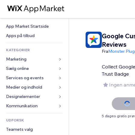
App Market Startside
Google Cu
Apps på tilbud
Reviews
KATEGORIER
Fra
Monster Plug
Marketing
Collect Googl
Sælg online
Annoncer
Trust Badge
Mobil
Services og events
Apps til Webshops
Ingen anme
Statistikker
Forsendelse og levering
Medier og indhold
Hoteller
Sociale medier
Sælg-knapper
Events
Designelementer
Galleri
SEO
Online kurser
Restauranter
Musik
Kort og Navigation
Kommunikation 
Engagement
Print on Demand
Ejendomshandel
Podcasts
Privatliv & Sikkerhed
Formularer
5 dages gratis pr
Hjemmesideregister
Bogføring
UDFORSK
Bookinger
Fotografi
Ur
Blog
E-mail
Kuponer og loyalitet
Teamets valg
Video
Sideskabeloner
Meningsmålinger