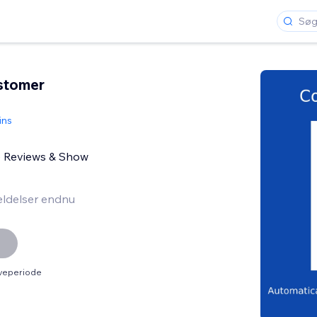
stomer
ins
e Reviews & Show
ldelser endnu
øveperiode