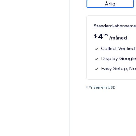
Årlig
Standard-abonneme
4
99
$
/måned
Collect Verifie
Display Google
Easy Setup, N
* Prisen er i USD.