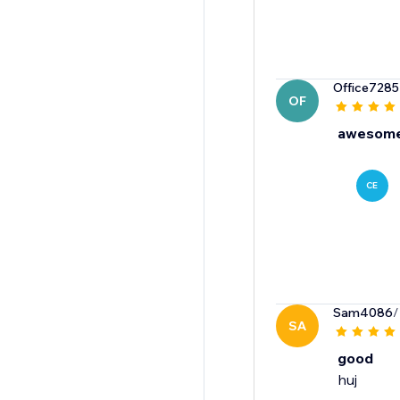
Office7285
OF
awesome
CE
Sam4086
/
SA
good
huj