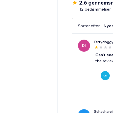
2.6 gennemsn
12 bedømmelser
Sorter efter:
Nyes
Dirtydogg
DI
Can't se
the revie
CE
Schacharel