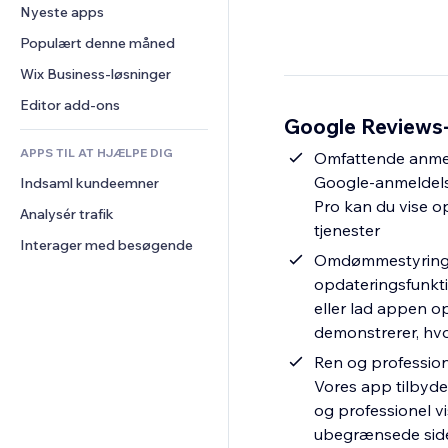
Konvertering
Lagerløsninger
Nyeste apps
PDF
Billedeffekter
Chat
Dropshipping
Fildeling
Populært denne måned
Knapper og menuer
Kommentarer
Priser og abonnement
Nyheder
Bannere og badges
Wix Business-løsninger
Telefon
Crowdfunding
Indholdsservices
Lommeregnere
Fællesskab
Editor add-ons
Mad og drikkevarer
Google Reviews-
Teksteffekter
Søg
Anmeldelser og anbefalinger
APPS TIL AT HJÆLPE DIG
Vejr
Omfattende anmel
CRM
Google-anmeldelse
Indsaml kundeemner
Diagrammer og tabeller
Pro kan du vise op
Analysér trafik
tjenester
Interager med besøgende
Omdømmestyring i
opdateringsfunkti
eller lad appen op
demonstrerer, hv
Ren og profession
Vores app tilbyd
og professionel v
ubegrænsede sidev