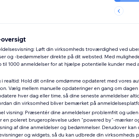
oversigt
delsesvisning: Løft din virksomheds troværdighed ved ubes
r og -bedømmelser direkte på dit websted. Med muligheder f
 til 1000 anmeldelser for at hjælpe potentielle kunder med a
 realtid: Hold dit online omdømme opdateret med vores au
on. Vælg mellem manuelle opdateringer en gang om dagen el
datere hver dag eller time, så dine seneste anmeldelser alti
ordan din virksomhed bliver bemærket på anmeldelsesplat
el visning: Præsentér dine anmeldelser problemfrit og uden 
er en poleret brugeroplevelse uden "powered by"-mærker og
isning af dine anmeldelser og bedømmelser. Derudover kan
isninger og widgets, så du kan udbrede din virksomheds p