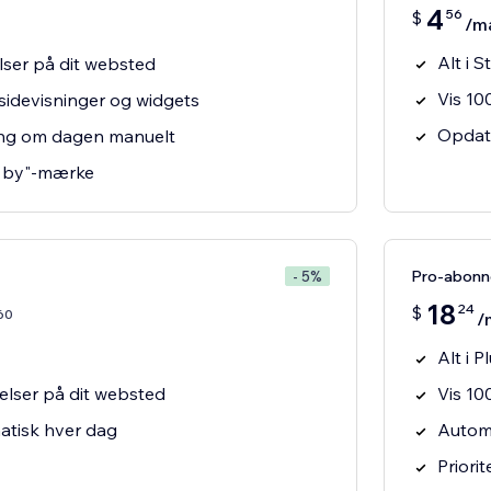
4
56
$
/m
Alt i S
lser på dit websted
Vis 10
idevisninger og widgets
Opdate
ng om dagen manuelt
d by"-mærke
Pro-abon
- 5%
18
24
$
60
/
Alt i P
elser på dit websted
Vis 10
tisk hver dag
Automa
Priori