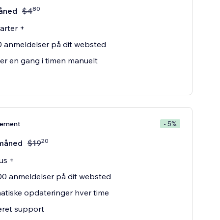
80
åned
$
4
tarter +
0 anmeldelser på dit websted
r en gang i timen manuelt
nement
- 5%
20
måned
$
19
lus +
00 anmeldelser på dit websted
tiske opdateringer hver time
teret support