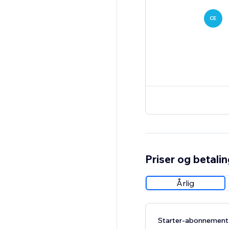
CE
Priser og betali
Årlig
Starter-abonnement