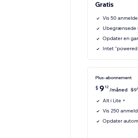
Gratis
Vis 50 anmelde
Ubegrænsede s
Opdater en ga
Intet "powere
Plus-abonnement
9
12
$
/måned
$
9
Alt i Lite +
Vis 250 anmeld
Opdater automa