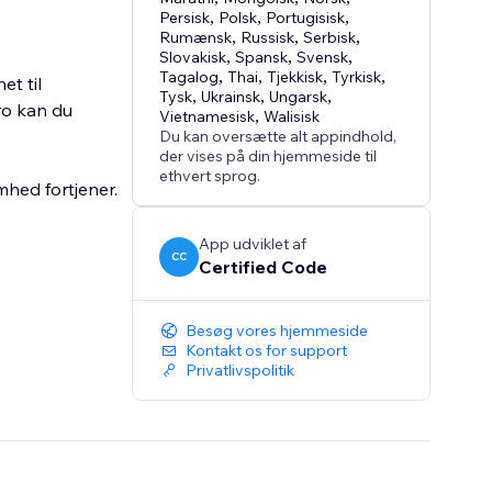
Persisk
,
Polsk
,
Portugisisk
,
Rumænsk
,
Russisk
,
Serbisk
,
Slovakisk
,
Spansk
,
Svensk
,
Tagalog
,
Thai
,
Tjekkisk
,
Tyrkisk
,
et til
Tysk
,
Ukrainsk
,
Ungarsk
,
ro kan du
Vietnamesisk
,
Walisisk
Du kan oversætte alt appindhold,
der vises på din hjemmeside til
ethvert sprog.
hed fortjener.
App udviklet af
CC
Certified Code
Besøg vores hjemmeside
Kontakt os for support
Privatlivspolitik