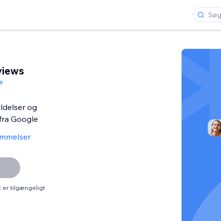
views
e
ldelser og
fra Google
mmelser
er tilgængeligt