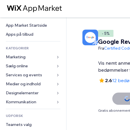
App Market Startside
- 5%
Apps på tilbud
Google Re
Fra
Certified Cod
KATEGORIER
Marketing
Vis nemt anme
Sælg online
Annoncer
bedømmelser 
Mobil
Services og events
Apps til Webshops
2.6
12 bedø
Statistikker
Forsendelse og levering
Medier og indhold
Hoteller
Sociale medier
Sælg-knapper
Events
Designelementer
Galleri
SEO
Online kurser
Restauranter
Musik
Kort og Navigation
Kommunikation 
Engagement
Print on Demand
Ejendomshandel
Podcasts
Privatliv & Sikkerhed
Formularer
Gratis abonnement 
Hjemmesideregister
Bogføring
UDFORSK
Bookinger
Fotografi
Ur
Blog
E-mail
Kuponer og loyalitet
Teamets valg
Video
Sideskabeloner
Meningsmålinger