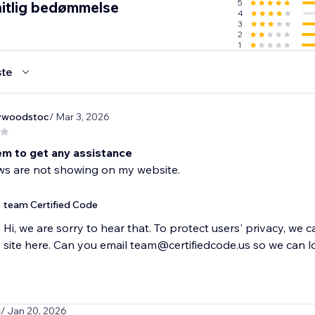
5
itlig bedømmelse
4
3
2
1
te
ywoodstoc
/ Mar 3, 2026
em to get any assistance
ws are not showing on my website.
team Certified Code
Hi, we are sorry to hear that. To protect users' privacy, we 
site here. Can you email team@certifiedcode.us so we can l
i
/ Jan 20, 2026