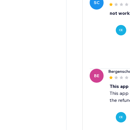
SC
not worki
CE
Bergensch
BE
This app
This app 
the refun
CE