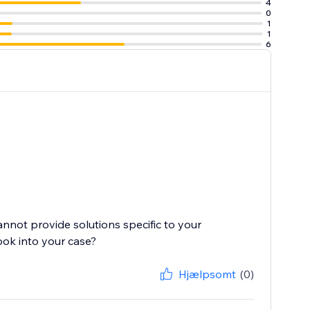
4
0
1
1
6
cannot provide solutions specific to your
ook into your case?
Hjælpsomt
(0)