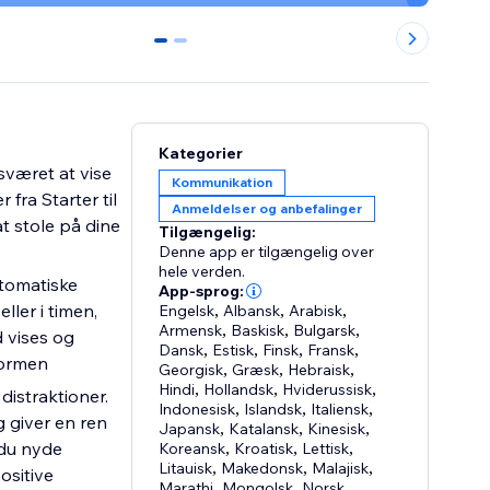
0
1
Kategorier
været at vise
Kommunikation
ra Starter til
Anmeldelser og anbefalinger
t stole på dine
Tilgængelig:
Denne app er tilgængelig over
hele verden.
tomatiske
App-sprog:
ler i timen,
Engelsk
,
Albansk
,
Arabisk
,
Armensk
,
Baskisk
,
Bulgarsk
,
d vises og
Dansk
,
Estisk
,
Finsk
,
Fransk
,
formen
Georgisk
,
Græsk
,
Hebraisk
,
Hindi
,
Hollandsk
,
Hviderussisk
,
distraktioner.
Indonesisk
,
Islandsk
,
Italiensk
,
 giver en ren
Japansk
,
Katalansk
,
Kinesisk
,
 du nyde
Koreansk
,
Kroatisk
,
Lettisk
,
Litauisk
,
Makedonsk
,
Malajisk
,
ositive
Marathi
,
Mongolsk
,
Norsk
,