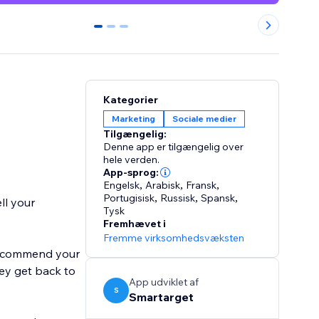
0
1
2
Kategorier
Marketing
Sociale medier
Tilgængelig:
Denne app er tilgængelig over
hele verden.
App-sprog:
Engelsk
,
Arabisk
,
Fransk
,
Portugisisk
,
Russisk
,
Spansk
,
ll your
Tysk
Fremhævet i
Fremme virksomhedsvæksten
 recommend your
ey get back to
App udviklet af
S
Smartarget