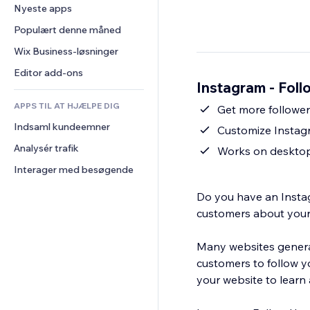
Konvertering
Lagerløsninger
Nyeste apps
PDF
Billedeffekter
Chat
Dropshipping
Fildeling
Populært denne måned
Knapper og menuer
Kommentarer
Priser og abonnement
Nyheder
Bannere og badges
Wix Business-løsninger
Telefon
Crowdfunding
Indholdsservices
Lommeregnere
Fællesskab
Editor add-ons
Mad og drikkevarer
Instagram - Foll
Teksteffekter
Søg
Anmeldelser og anbefalinger
APPS TIL AT HJÆLPE DIG
Vejr
Get more followe
CRM
Indsaml kundeemner
Diagrammer og tabeller
Customize Instagr
Analysér trafik
Works on desktop
Interager med besøgende
Do you have an Instag
customers about your p
Many websites generat
customers to follow y
your website to learn 