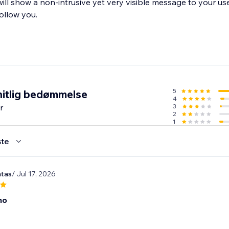
ill show a non-intrusive yet very visible message to your us
llow you.
5
itlig bedømmelse
4
r
3
2
1
te
tas
/ Jul 17, 2026
no