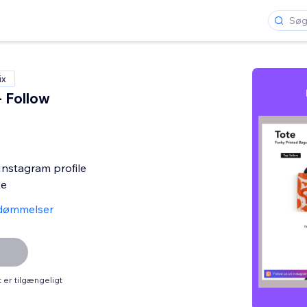
ix
- Follow
nstagram profile
te
dømmelser
er tilgængeligt