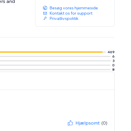
ers and
Besøg vores hjemmeside
Kontakt os for support
Privatlivspolitik
469
6
3
0
8
Hjælpsomt
(0)