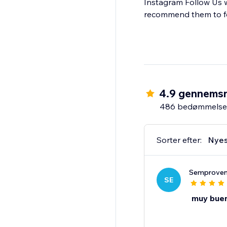
Instagram Follow Us w
recommend them to fo
4.9 gennemsn
486 bedømmelse
Sorter efter:
Nyes
Semproven
SE
muy bue