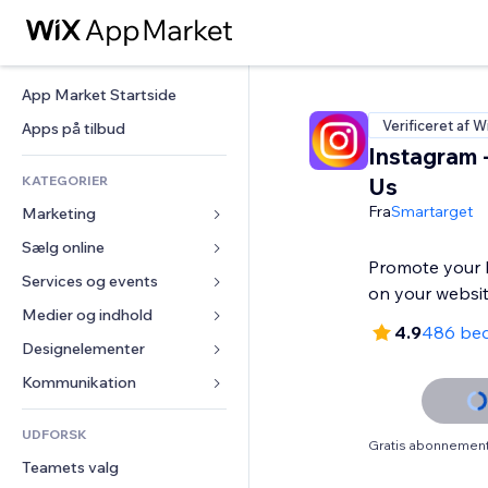
App Market Startside
Verificeret af W
Apps på tilbud
Instagram 
KATEGORIER
Us
Fra
Smartarget
Marketing
Sælg online
Annoncer
Promote your I
Mobil
Services og events
Apps til Webshops
on your websi
Statistikker
Forsendelse og levering
Medier og indhold
Hoteller
4.9
486 be
Sociale medier
Sælg-knapper
Events
Designelementer
Galleri
SEO
Online kurser
Restauranter
Musik
Kort og Navigation
Kommunikation 
Engagement
Print on Demand
Ejendomshandel
Podcasts
Privatliv & Sikkerhed
Formularer
Hjemmesideregister
Bogføring
UDFORSK
Bookinger
Fotografi
Ur
Blog
Gratis abonnement 
E-mail
Kuponer og loyalitet
Teamets valg
Video
Sideskabeloner
Meningsmålinger