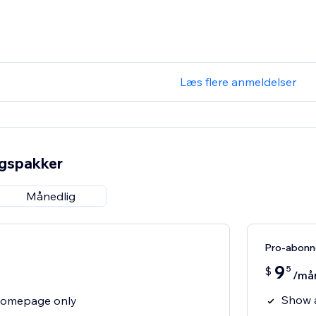
Læs flere anmeldelser
ngspakker
Månedlig
Pro-abon
9
5
$
/må
Show 
homepage only