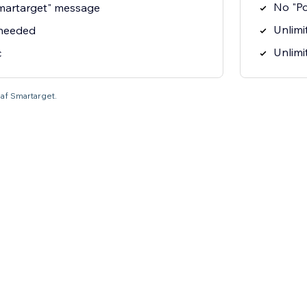
No "P
martarget" message
Unlimit
 needed
Unlimi
c
 af Smartarget.