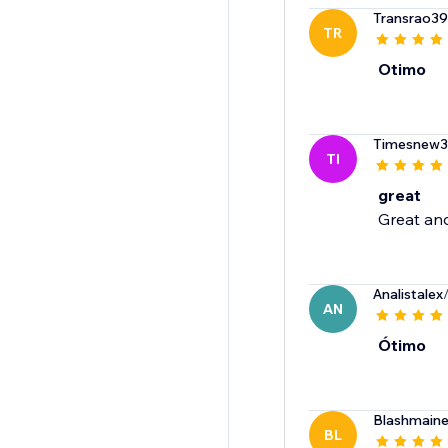
Transrao3
TR
Otimo
Timesnew
TI
great
Great and
Analistalex
AN
Ótimo
Blashmain
BL