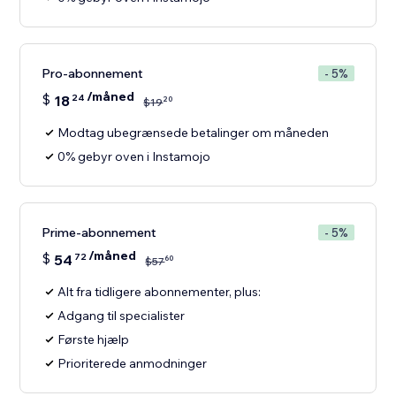
Pro-abonnement
- 5%
/måned
$
18
24
20
$
19
Modtag ubegrænsede betalinger om måneden
0% gebyr oven i Instamojo
Prime-abonnement
- 5%
/måned
$
54
72
60
$
57
Alt fra tidligere abonnementer, plus:
Adgang til specialister
Første hjælp
Prioriterede anmodninger