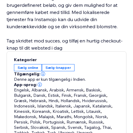
brugerdefineret beløb, og giv dem mulighed for at
gennemføre købet med tillid. Med lokaliserede
tjenester fra Instamojo kan du udvide din
kunderækkevidde og se din virksomhed blomstre.
Tag skridtet mod succes, og tilføj en hurtig checkout-
knap til dit websted i dag
Kategorier
Sælg online
Sælg-knapper
Tilgængelig:
Denne app er kun tilgængelig i Indien.
App-sprog:
Engelsk
,
Albansk
,
Arabisk
,
Armensk
,
Baskisk
,
Bulgarsk
,
Dansk
,
Estisk
,
Finsk
,
Fransk
,
Georgisk
,
Græsk
,
Hebraisk
,
Hindi
,
Hollandsk
,
Hviderussisk
,
Indonesisk
,
Islandsk
,
Italiensk
,
Japansk
,
Katalansk
,
Kinesisk
,
Koreansk
,
Kroatisk
,
Lettisk
,
Litauisk
,
Makedonsk
,
Malajisk
,
Marathi
,
Mongolsk
,
Norsk
,
Persisk
,
Polsk
,
Portugisisk
,
Rumænsk
,
Russisk
,
Serbisk
,
Slovakisk
,
Spansk
,
Svensk
,
Tagalog
,
Thai
,
Tjekkisk
,
Tyrkisk
,
Tysk
,
Ukrainsk
,
Ungarsk
,