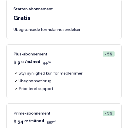
Starter-abonnement
Gratis
Ubegrænsede formularindsendelser
Plus-abonnement
- 5%
/måned
$
9
12
60
$
9
Styr synlighed kun for medlemmer
Ubegrænset brug
Prioriteret support
Prime-abonnement
- 5%
/måned
$
54
72
60
$
57