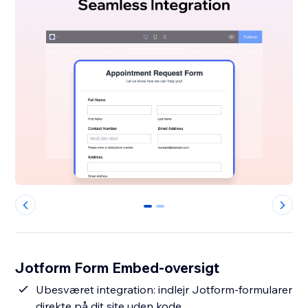
0
1
Jotform Form Embed-oversigt
Ubesværet integration: indlejr Jotform-formularer
direkte på dit site uden kode.