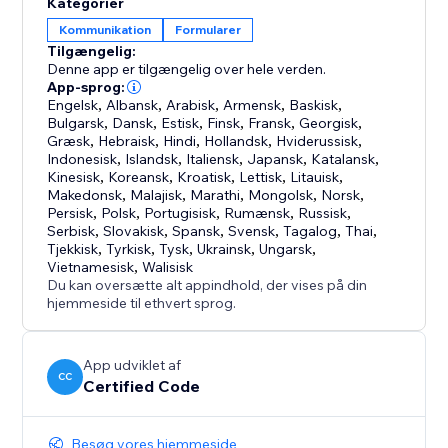
Kategorier
Kommunikation
Formularer
Tilgængelig:
Denne app er tilgængelig over hele verden.
App-sprog:
Engelsk
,
Albansk
,
Arabisk
,
Armensk
,
Baskisk
,
Bulgarsk
,
Dansk
,
Estisk
,
Finsk
,
Fransk
,
Georgisk
,
Græsk
,
Hebraisk
,
Hindi
,
Hollandsk
,
Hviderussisk
,
Indonesisk
,
Islandsk
,
Italiensk
,
Japansk
,
Katalansk
,
Kinesisk
,
Koreansk
,
Kroatisk
,
Lettisk
,
Litauisk
,
Makedonsk
,
Malajisk
,
Marathi
,
Mongolsk
,
Norsk
,
Persisk
,
Polsk
,
Portugisisk
,
Rumænsk
,
Russisk
,
Serbisk
,
Slovakisk
,
Spansk
,
Svensk
,
Tagalog
,
Thai
,
Tjekkisk
,
Tyrkisk
,
Tysk
,
Ukrainsk
,
Ungarsk
,
Vietnamesisk
,
Walisisk
Du kan oversætte alt appindhold, der vises på din
hjemmeside til ethvert sprog.
App udviklet af
CC
Certified Code
Besøg vores hjemmeside