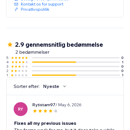
Kontakt os for support
Privatlivspolitik
2.9 gennemsnitlig bedømmelse
2 bedømmelser
5
0
4
1
3
0
2
0
1
1
Sorter efter:
Nyeste
Rytistam97
/ May 6, 2026
RY
Fixes all my previous issues