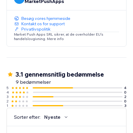
MarketPushApps
Besøg vores hjemmeside
Kontakt os for support
Privatlivspolitik
Market Push Apps SRL sikrer, at de overholder EU's
handelslovgivning. Mere info
3.1 gennemsnitlig bedømmelse
9 bedømmelser
5
4
4
0
3
2
2
0
1
3
Sorter efter:
Nyeste