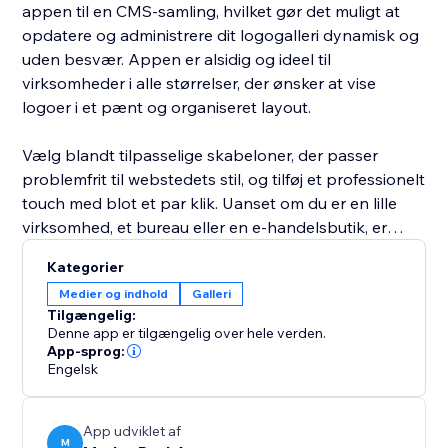
appen til en CMS-samling, hvilket gør det muligt at
opdatere og administrere dit logogalleri dynamisk og
uden besvær. Appen er alsidig og ideel til
virksomheder i alle størrelser, der ønsker at vise
logoer i et pænt og organiseret layout.
Vælg blandt tilpasselige skabeloner, der passer
problemfrit til webstedets stil, og tilføj et professionelt
touch med blot et par klik. Uanset om du er en lille
virksomhed, et bureau eller en e-handelsbutik, er
Logo Gallery designet til at få dit brand til at skinne.
Kategorier
Medier og indhold
Galleri
Tilgængelig:
Denne app er tilgængelig over hele verden.
App-sprog:
Engelsk
App udviklet af
M