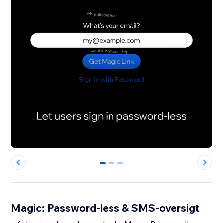
0
1
2
Magic: Password-less & SMS-oversigt