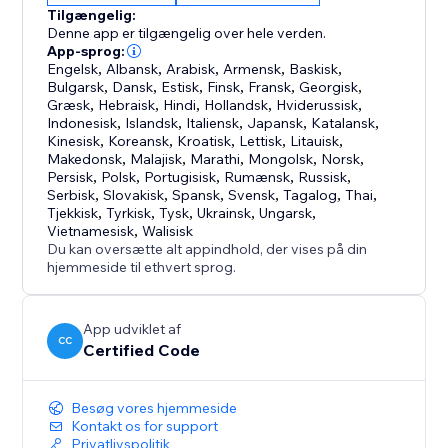
Tilgængelig:
Denne app er tilgængelig over hele verden.
App-sprog:
Engelsk
,
Albansk
,
Arabisk
,
Armensk
,
Baskisk
,
Bulgarsk
,
Dansk
,
Estisk
,
Finsk
,
Fransk
,
Georgisk
,
Græsk
,
Hebraisk
,
Hindi
,
Hollandsk
,
Hviderussisk
,
Indonesisk
,
Islandsk
,
Italiensk
,
Japansk
,
Katalansk
,
Kinesisk
,
Koreansk
,
Kroatisk
,
Lettisk
,
Litauisk
,
Makedonsk
,
Malajisk
,
Marathi
,
Mongolsk
,
Norsk
,
Persisk
,
Polsk
,
Portugisisk
,
Rumænsk
,
Russisk
,
Serbisk
,
Slovakisk
,
Spansk
,
Svensk
,
Tagalog
,
Thai
,
Tjekkisk
,
Tyrkisk
,
Tysk
,
Ukrainsk
,
Ungarsk
,
Vietnamesisk
,
Walisisk
Du kan oversætte alt appindhold, der vises på din
hjemmeside til ethvert sprog.
App udviklet af
CC
Certified Code
Besøg vores hjemmeside
Kontakt os for support
Privatlivspolitik