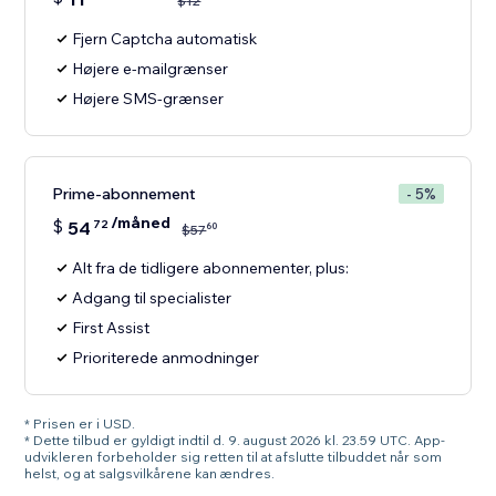
$
12
Fjern Captcha automatisk
Højere e-mailgrænser
Højere SMS-grænser
Prime-abonnement
- 5%
/måned
$
54
72
60
$
57
Alt fra de tidligere abonnementer, plus:
Adgang til specialister
First Assist
Prioriterede anmodninger
* Prisen er i USD.
* Dette tilbud er gyldigt indtil d. 9. august 2026 kl. 23.59 UTC. App-
udvikleren forbeholder sig retten til at afslutte tilbuddet når som
helst, og at salgsvilkårene kan ændres.