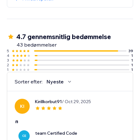
4.7 gennemsnitlig bedømmelse
43 bedømmelser
5
39
4
1
3
1
2
1
1
1
Sorter efter:
Nyeste
Kirillkorbut91
/ Oct 29, 2025
KI
п
team Certified Code
CE