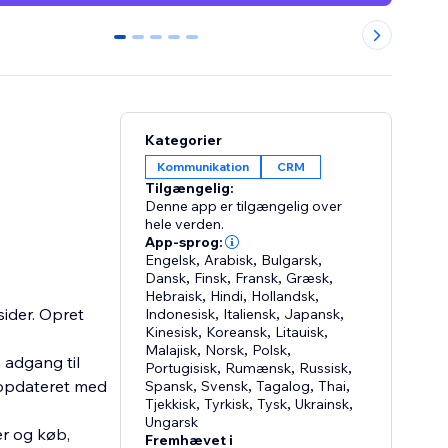
0
1
2
3
4
Kategorier
Kommunikation
CRM
Tilgængelig:
Denne app er tilgængelig over
hele verden.
App-sprog:
Engelsk
,
Arabisk
,
Bulgarsk
,
Dansk
,
Finsk
,
Fransk
,
Græsk
,
Hebraisk
,
Hindi
,
Hollandsk
,
ider. Opret
Indonesisk
,
Italiensk
,
Japansk
,
Kinesisk
,
Koreansk
,
Litauisk
,
Malajisk
,
Norsk
,
Polsk
,
 adgang til
Portugisisk
,
Rumænsk
,
Russisk
,
r opdateret med
Spansk
,
Svensk
,
Tagalog
,
Thai
,
Tjekkisk
,
Tyrkisk
,
Tysk
,
Ukrainsk
,
.
Ungarsk
r og køb,
Fremhævet i