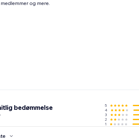
e medlemmer og mere.
5
itlig bedømmelse
4
r
3
2
1
te