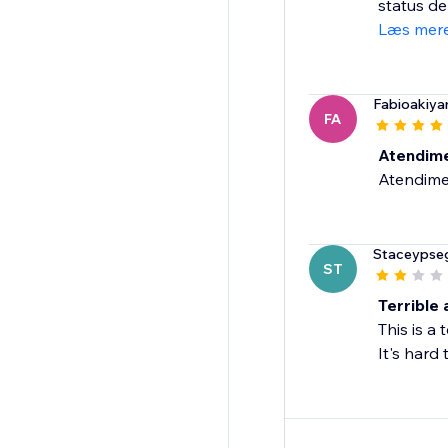
status de
Læs mer
Fabioakiy
FA
Atendime
Atendimen
Staceypse
ST
Terrible 
This is a
It's hard