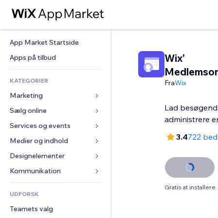
App Market Startside
Wix'
Apps på tilbud
Medlemso
KATEGORIER
Fra
Wix
Marketing
Lad besøgende
Sælg online
Annoncer
administrere e
Mobil
Services og events
Apps til Webshops
3.4
722 be
Statistikker
Forsendelse og levering
Medier og indhold
Hoteller
Sociale medier
Sælg-knapper
Events
Designelementer
Galleri
SEO
Online kurser
Restauranter
Musik
Kort og Navigation
Kommunikation 
Engagement
Print on Demand
Ejendomshandel
Podcasts
Privatliv & Sikkerhed
Formularer
Gratis at installere
Hjemmesideregister
Bogføring
UDFORSK
Bookinger
Fotografi
Ur
Blog
E-mail
Kuponer og loyalitet
Teamets valg
Video
Sideskabeloner
Meningsmålinger