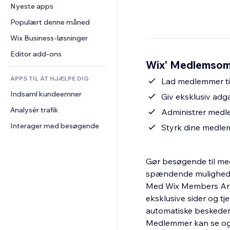
Konvertering
Lagerløsninger
Nyeste apps
PDF
Billedeffekter
Chat
Dropshipping
Fildeling
Populært denne måned
Knapper og menuer
Kommentarer
Priser og abonnement
Nyheder
Bannere og badges
Wix Business-løsninger
Telefon
Crowdfunding
Indholdsservices
Lommeregnere
Fællesskab
Editor add-ons
Mad og drikkevarer
Wix' Medlemsom
Teksteffekter
Søg
Anmeldelser og anbefalinger
APPS TIL AT HJÆLPE DIG
Vejr
Lad medlemmer ti
CRM
Indsaml kundeemner
Diagrammer og tabeller
Giv eksklusiv adga
Analysér trafik
Administrer medle
Interager med besøgende
Styrk dine medle
Gør besøgende til me
spændende muligheder,
Med Wix Members Area
eksklusive sider og t
automatiske beskeder o
Medlemmer kan se og 