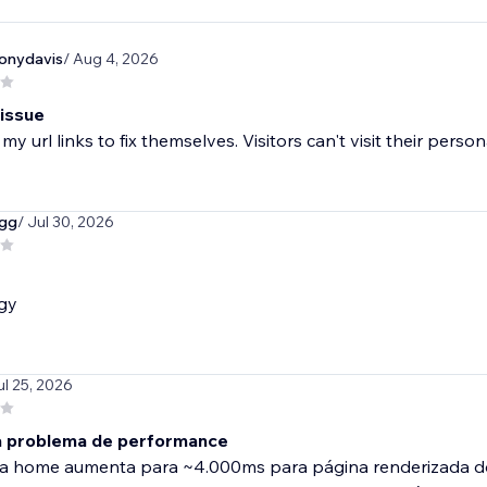
onydavis
/ Aug 4, 2026
 issue
 my url links to fix themselves. Visitors can't visit their pers
igg
/ Jul 30, 2026
gy
ul 25, 2026
 problema de performance
a home aumenta para ~4.000ms para página renderizada do z