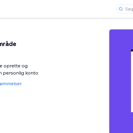
mråde
 oprette og
n personlig konto
dømmelser