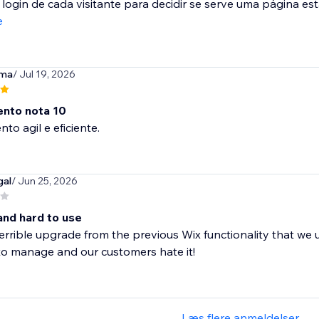
 login de cada visitante para decidir se serve uma página está
e
ama
/ Jul 19, 2026
nto nota 10
to agil e eficiente.
gal
/ Jun 25, 2026
and hard to use
 terrible upgrade from the previous Wix functionality that we 
 to manage and our customers hate it!
Læs flere anmeldelser