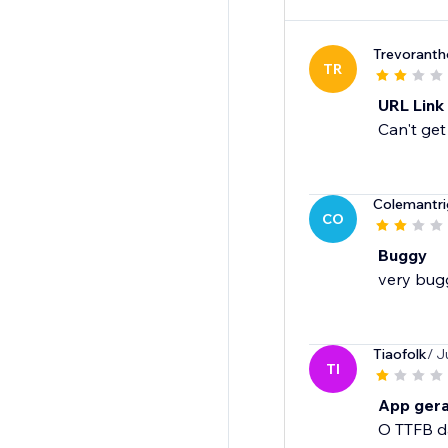
Trevoranth
TR
URL Link
Can't get
Colemantr
CO
Buggy
very bug
Tiaofolk
/ J
TI
App gera
O TTFB d