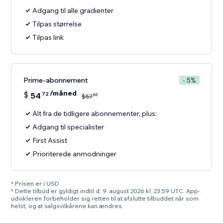
Adgang til alle gradienter
Tilpas størrelse
Tilpas link
Prime-abonnement
- 5%
/måned
$
54
72
60
$
57
Alt fra de tidligere abonnementer, plus:
Adgang til specialister
First Assist
Prioriterede anmodninger
* Prisen er i USD.
* Dette tilbud er gyldigt indtil d. 9. august 2026 kl. 23.59 UTC. App-
udvikleren forbeholder sig retten til at afslutte tilbuddet når som
helst, og at salgsvilkårene kan ændres.