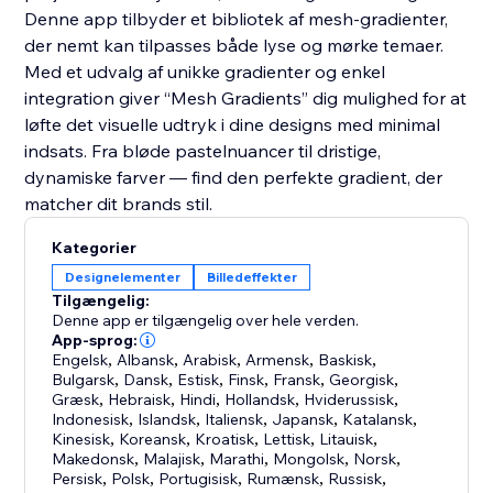
Denne app tilbyder et bibliotek af mesh-gradienter,
der nemt kan tilpasses både lyse og mørke temaer.
Med et udvalg af unikke gradienter og enkel
integration giver “Mesh Gradients” dig mulighed for at
løfte det visuelle udtryk i dine designs med minimal
indsats. Fra bløde pastelnuancer til dristige,
dynamiske farver — find den perfekte gradient, der
matcher dit brands stil.
Kategorier
Designelementer
Billedeffekter
Tilgængelig:
Denne app er tilgængelig over hele verden.
App-sprog:
Engelsk
,
Albansk
,
Arabisk
,
Armensk
,
Baskisk
,
Bulgarsk
,
Dansk
,
Estisk
,
Finsk
,
Fransk
,
Georgisk
,
Græsk
,
Hebraisk
,
Hindi
,
Hollandsk
,
Hviderussisk
,
Indonesisk
,
Islandsk
,
Italiensk
,
Japansk
,
Katalansk
,
Kinesisk
,
Koreansk
,
Kroatisk
,
Lettisk
,
Litauisk
,
Makedonsk
,
Malajisk
,
Marathi
,
Mongolsk
,
Norsk
,
Persisk
,
Polsk
,
Portugisisk
,
Rumænsk
,
Russisk
,