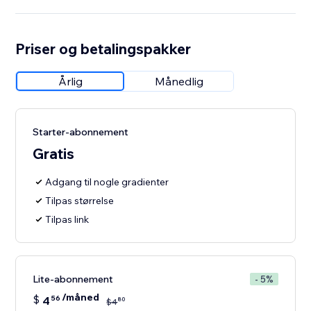
Priser og betalingspakker
Årlig
Månedlig
Starter-abonnement
Gratis
Adgang til nogle gradienter
Tilpas størrelse
Tilpas link
Lite-abonnement
- 5%
/måned
$
4
56
80
$
4