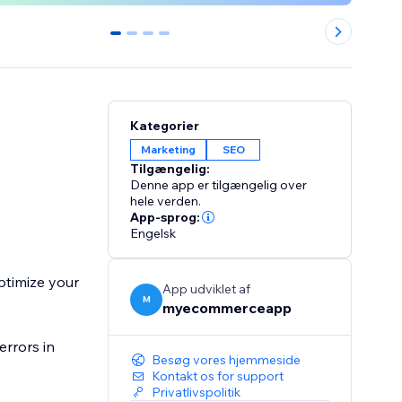
0
1
2
3
Kategorier
Marketing
SEO
Tilgængelig:
Denne app er tilgængelig over
hele verden.
App-sprog:
Engelsk
ptimize your
App udviklet af
M
myecommerceapp
errors in
Besøg vores hjemmeside
Kontakt os for support
Privatlivspolitik