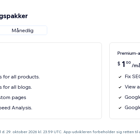
ngspakker
Månedlig
Premium-
1
00
$
/m
Fix SE
 for all products.
View a
 for all blogs.
Google
ustom pages
Googl
eed Analysis.
til d. 29. oktober 2026 kl. 23.59 UTC. App-udvikleren forbeholder sig retten til