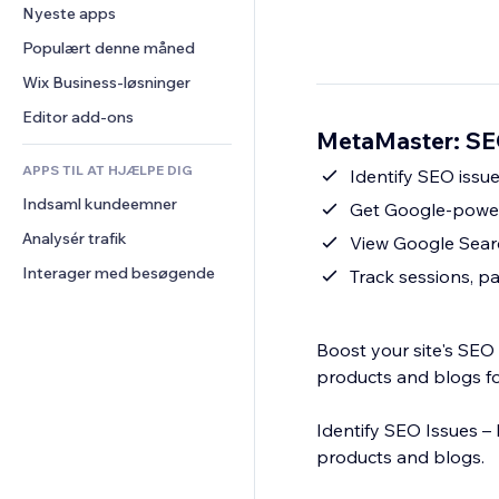
Konvertering
Lagerløsninger
Nyeste apps
PDF
Billedeffekter
Chat
Dropshipping
Fildeling
Populært denne måned
Knapper og menuer
Kommentarer
Priser og abonnement
Nyheder
Bannere og badges
Wix Business-løsninger
Telefon
Crowdfunding
Indholdsservices
Lommeregnere
Fællesskab
Editor add-ons
Mad og drikkevarer
MetaMaster: SEO
Teksteffekter
Søg
Anmeldelser og anbefalinger
APPS TIL AT HJÆLPE DIG
Vejr
Identify SEO issu
CRM
Indsaml kundeemner
Diagrammer og tabeller
Get Google-power
Analysér trafik
View Google Searc
Interager med besøgende
Track sessions, p
Boost your site's SEO
products and blogs fo
Identify SEO Issues –
products and blogs.