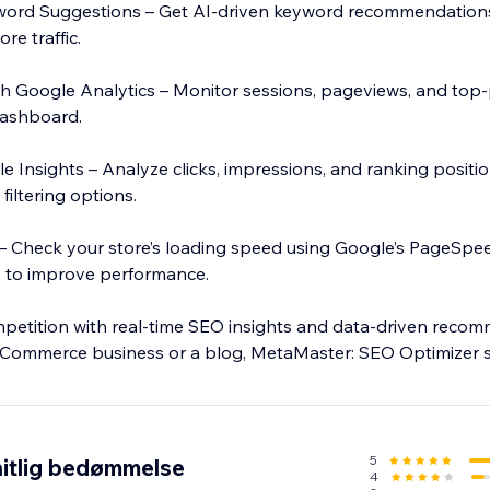
ord Suggestions – Get AI-driven keyword recommendation
ore traffic.
h Google Analytics – Monitor sessions, pageviews, and top
 dashboard.
 Insights – Analyze clicks, impressions, and ranking positio
iltering options.
– Check your store’s loading speed using Google’s PageSpee
 to improve performance.
petition with real-time SEO insights and data-driven reco
Commerce business or a blog, MetaMaster: SEO Optimizer s
ne presence. Try it today and improve your store’s visibility
5
itlig bedømmelse
4