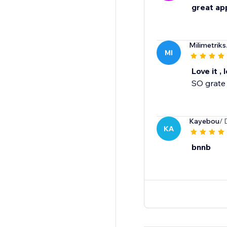
great ap
Milimetriks
MI
Love it , l
SO grate 
Kayebou
/ 
KA
bnnb