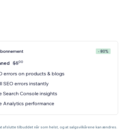
abonnement
- 80%
00
åned
$
5
O errors on products & blogs
ll SEO errors instantly
 Search Console insights
e Analytics performance
 at afslutte tilbuddet når som helst, og at salgsvilkårene kan ændres.