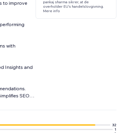
pankaj sharma sikrer, at de
s to improve
overholder EU's handelslovgivning.
Mere info
-performing
ns with
d Insights and
mmendations.
implifies SEO
.
32
1