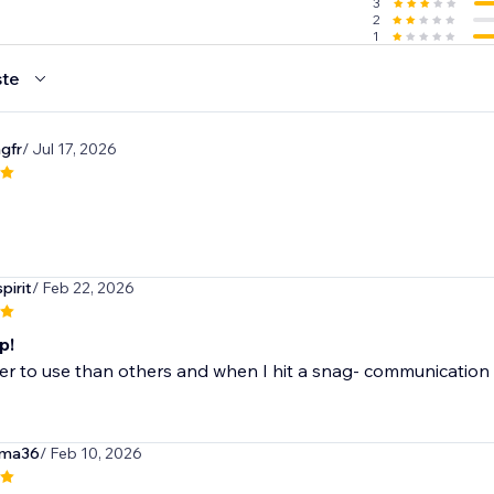
3
2
1
te
ngfr
/ Jul 17, 2026
pirit
/ Feb 22, 2026
p!
ier to use than others and when I hit a snag- communication
rma36
/ Feb 10, 2026