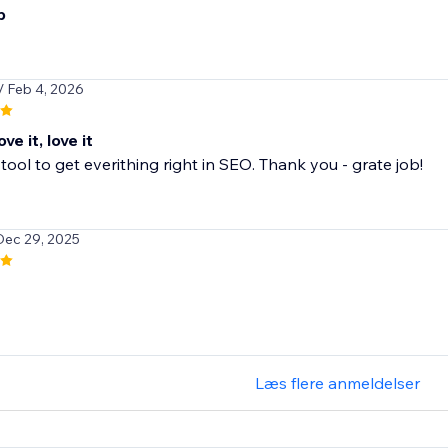
p
/ Feb 4, 2026
ove it, love it
tool to get everithing right in SEO. Thank you - grate job!
Dec 29, 2025
Læs flere anmeldelser