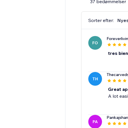
37 bedømmelser
Sorter efter:
Nyes
Foreverlivi
FO
tres bien
Thecarveds
TH
Great ap
A lot eas
Pankajsha
PA