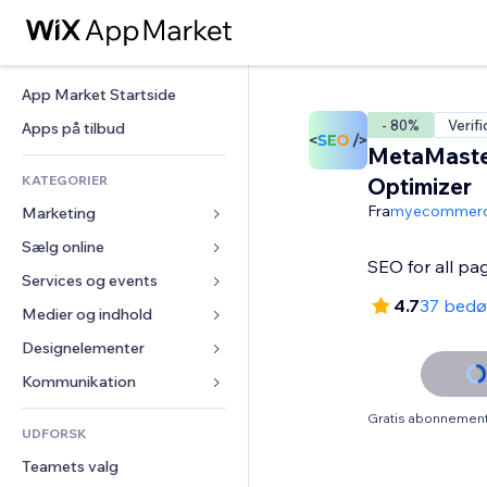
App Market Startside
- 80%
Verifi
Apps på tilbud
MetaMaste
KATEGORIER
Optimizer
Fra
myecommer
Marketing
Sælg online
Annoncer
SEO for all pa
Mobil
Services og events
Apps til Webshops
4.7
37 bed
Statistikker
Forsendelse og levering
Medier og indhold
Hoteller
Sociale medier
Sælg-knapper
Events
Designelementer
Galleri
SEO
Online kurser
Restauranter
Musik
Kort og Navigation
Kommunikation 
Engagement
Print on Demand
Ejendomshandel
Podcasts
Privatliv & Sikkerhed
Formularer
Gratis abonnement 
Hjemmesideregister
Bogføring
UDFORSK
Bookinger
Fotografi
Ur
Blog
E-mail
Kuponer og loyalitet
Teamets valg
Video
Sideskabeloner
Meningsmålinger