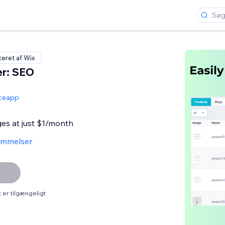
ceret af Wix
r: SEO
ceapp
ges at just $1/month
ømmelser
er tilgængeligt