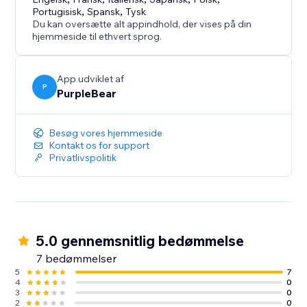
hvilket hjælper kunderne med at bevæge sig let
Portugisisk
,
Spansk
,
Tysk
gennem din butik, på enhver enhed.
Du kan oversætte alt appindhold, der vises på din
hjemmeside til ethvert sprog.
App udviklet af
P
PurpleBear
Besøg vores hjemmeside
Kontakt os for support
Privatlivspolitik
5.0 gennemsnitlig bedømmelse
7 bedømmelser
5
7
4
0
3
0
2
0