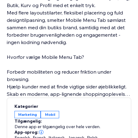
Butik, Kurv og Profil med et enkelt tryk.
Med flere layoutstilarter, fleksibel placering og fuld
designtilpasning, smelter Mobile Menu Tab sømløst
sammen med din butiks brand, samtidig med at det
forbedrer brugervenligheden og engagementet -
ingen kodning nødvendig.
Hvorfor vælge Mobile Menu Tab?
Forbedr mobiliteten og reducer friktion under
browsing.
Hjælp kunder med at finde vigtige sider øjeblikkeligt.
Skab en moderne, app-lignende shoppingoplevelse.
Bevar fuld visuel kontrol uden at røre ved koden.
Kategorier
Øg engagement og konvertering på mobile enheder.
Marketing
Mobil
Tilgængelig:
Mobile Menu Tab transformerer din butiks navigation
Denne app er tilgængelig over hele verden.
til en hurtig, intuitiv og visuelt poleret oplevelse -
App-sprog:
Engelsk
,
Fransk
,
Italiensk
,
Japansk
,
Polsk
,