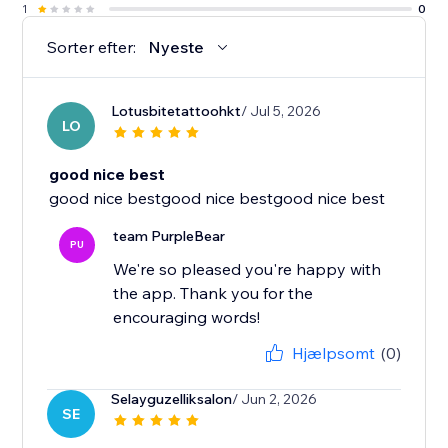
1
0
Sorter efter:
Nyeste
Lotusbitetattoohkt
/ Jul 5, 2026
LO
good nice best
good nice bestgood nice bestgood nice best
team PurpleBear
PU
We're so pleased you're happy with
the app. Thank you for the
encouraging words!
Hjælpsomt
(0)
Selayguzelliksalon
/ Jun 2, 2026
SE