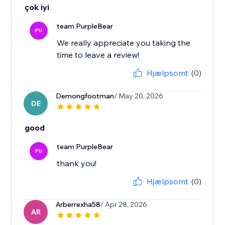
çok iyi
team PurpleBear
PU
We really appreciate you taking the
time to leave a review!
Hjælpsomt
(0)
Demongfootman
/ May 20, 2026
DE
good
team PurpleBear
PU
thank you!
Hjælpsomt
(0)
Arberrexha58
/ Apr 28, 2026
AR