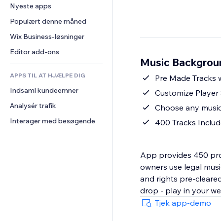
Konvertering
Lagerløsninger
Nyeste apps
PDF
Billedeffekter
Chat
Dropshipping
Fildeling
Populært denne måned
Knapper og menuer
Kommentarer
Priser og abonnement
Nyheder
Bannere og badges
Wix Business-løsninger
Telefon
Crowdfunding
Indholdsservices
Lommeregnere
Fællesskab
Editor add-ons
Mad og drikkevarer
Music Backgroun
Teksteffekter
Søg
Anmeldelser og anbefalinger
APPS TIL AT HJÆLPE DIG
Vejr
Pre Made Tracks 
CRM
Indsaml kundeemner
Diagrammer og tabeller
Customize Player 
Analysér trafik
Choose any music
Interager med besøgende
400 Tracks Inclu
App provides 450 profe
owners use legal musi
and rights pre-cleared
drop - play in your we
Tjek app-demo