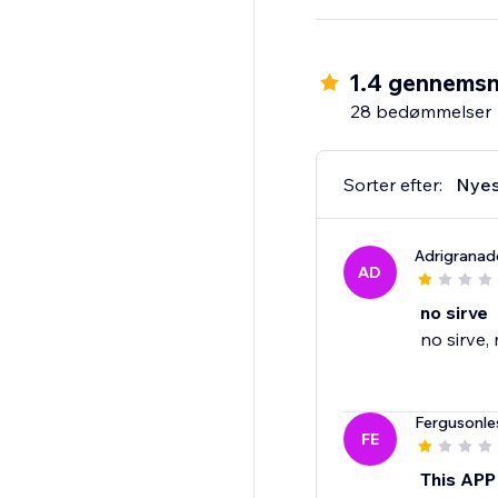
1.4 gennemsn
28 bedømmelser
Sorter efter:
Nyes
Adrigranad
AD
no sirve
no sirve,
Fergusonle
FE
This APP