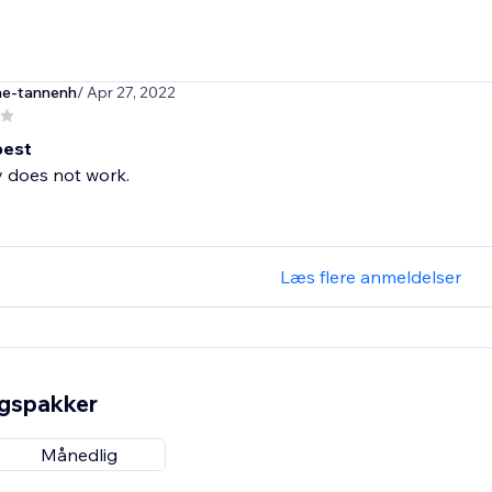
he-tannenh
/ Apr 27, 2022
best
y does not work.
Læs flere anmeldelser
ngspakker
Månedlig