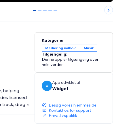
0
1
2
3
4
Kategorier
Medier og indhold
Musik
Tilgængelig:
Denne app er tilgængelig over
hele verden.
App udviklet af
W
Widget
, helping
udes licensed
e track, drag n
Besøg vores hjemmeside
Kontakt os for support
Privatlivspolitik