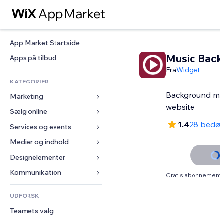
App Market Startside
Music Bac
Apps på tilbud
Fra
Widget
KATEGORIER
Background mu
Marketing
website
Sælg online
Annoncer
1.4
28 bed
Mobil
Services og events
Apps til Webshops
Statistikker
Forsendelse og levering
Medier og indhold
Hoteller
Sociale medier
Sælg-knapper
Events
Designelementer
Galleri
SEO
Online kurser
Restauranter
Musik
Kort og Navigation
Kommunikation 
Gratis abonnement 
Engagement
Print on Demand
Ejendomshandel
Podcasts
Privatliv & Sikkerhed
Formularer
Hjemmesideregister
Bogføring
UDFORSK
Bookinger
Fotografi
Ur
Blog
E-mail
Kuponer og loyalitet
Teamets valg
Video
Sideskabeloner
Meningsmålinger