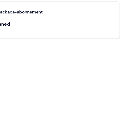
Package-abonnement
åned