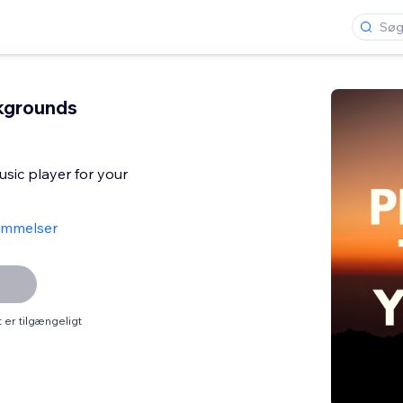
kgrounds
sic player for your
ømmelser
er tilgængeligt