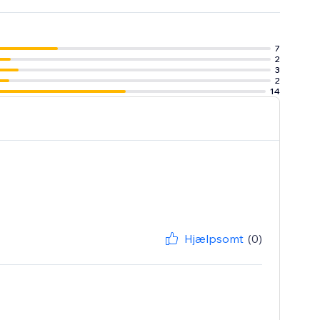
7
2
3
2
14
Hjælpsomt
(0)