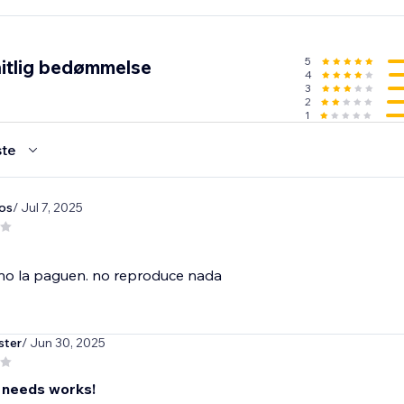
5
itlig bedømmelse
4
3
2
1
te
os
/ Jul 7, 2025
 no la paguen. no reproduce nada
ster
/ Jun 30, 2025
 needs works!