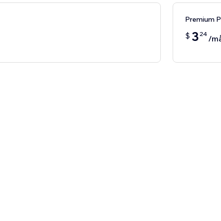
Premium 
3
24
$
/m