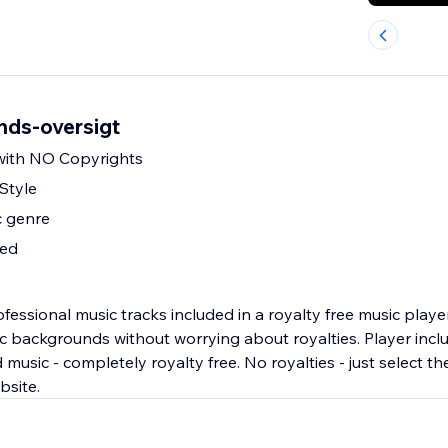
ds-oversigt
with NO Copyrights
Style
 genre
ded
ssional music tracks included in a royalty free music player
c backgrounds without worrying about royalties. Player incl
 music - completely royalty free. No royalties - just select th
bsite.