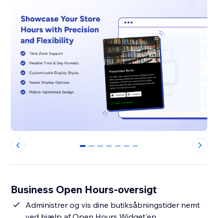
0
1
2
3
4
5
6
Business Open Hours-oversigt
Administrer og vis dine butiksåbningstider nemt
ved hjælp af Open Hours Widget'en.