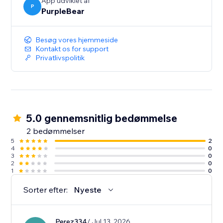
App udviklet af
P
PurpleBear
Besøg vores hjemmeside
Kontakt os for support
Privatlivspolitik
5.0 gennemsnitlig bedømmelse
2 bedømmelser
5
2
4
0
3
0
2
0
1
0
Sorter efter:
Nyeste
Perez334
/ Jul 13, 2026