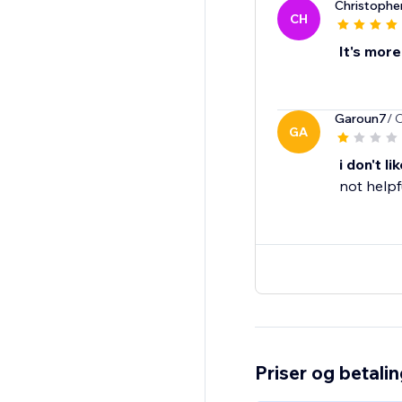
Christophe
CH
It's more
Garoun7
/ 
GA
i don't lik
not helpf
Priser og betali