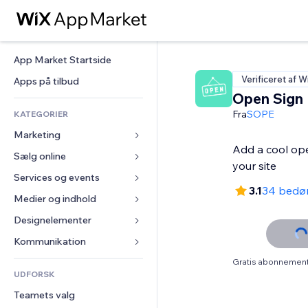
App Market Startside
Verificeret af W
Apps på tilbud
Open Sign
Fra
SOPE
KATEGORIER
Marketing
Add a cool ope
Sælg online
Annoncer
your site
Mobil
Services og events
Apps til Webshops
3.1
34 bedø
Statistikker
Forsendelse og levering
Medier og indhold
Hoteller
Sociale medier
Sælg-knapper
Events
Designelementer
Galleri
SEO
Online kurser
Restauranter
Musik
Kort og Navigation
Kommunikation 
Engagement
Print on Demand
Ejendomshandel
Podcasts
Privatliv & Sikkerhed
Formularer
Gratis abonnement 
Hjemmesideregister
Bogføring
UDFORSK
Bookinger
Fotografi
Ur
Blog
E-mail
Kuponer og loyalitet
Teamets valg
Video
Sideskabeloner
Meningsmålinger