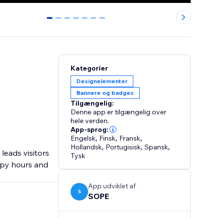
0
1
2
3
4
5
6
Kategorier
Designelementer
Bannere og badges
Tilgængelig:
Denne app er tilgængelig over
hele verden.
App-sprog:
Engelsk
,
Finsk
,
Fransk
,
Hollandsk
,
Portugisisk
,
Spansk
,
leads visitors
Tysk
ppy hours and
App udviklet af
S
SOPE