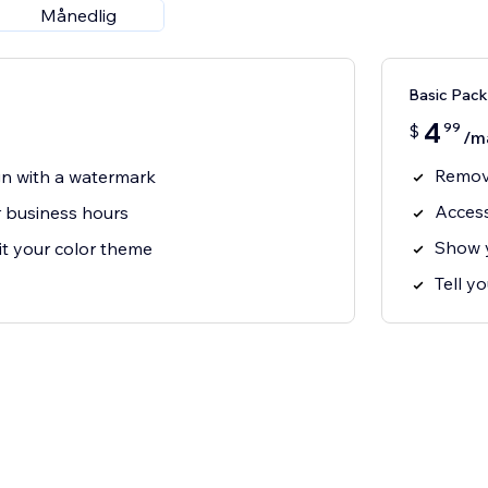
Månedlig
Basic Pac
4
99
$
/m
Remove
gn with a watermark
Access
 business hours
Show y
it your color theme
Tell y