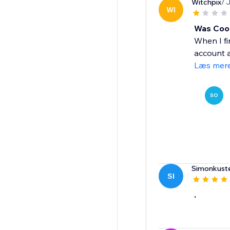
Witchpix
/ 
WI
Was Cool
When I fi
account a
Læs mer
SO
Simonkuste
SI
.