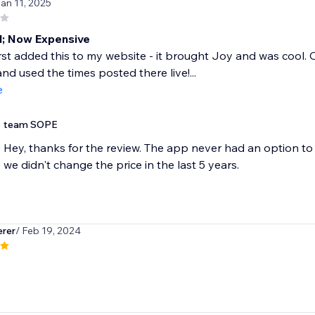
Jan 11, 2025
; Now Expensive
rst added this to my website - it brought Joy and was cool. Or
nd used the times posted there live!...
e
team SOPE
Hey, thanks for the review. The app never had an option to 
we didn't change the price in the last 5 years.
rer
/ Feb 19, 2024