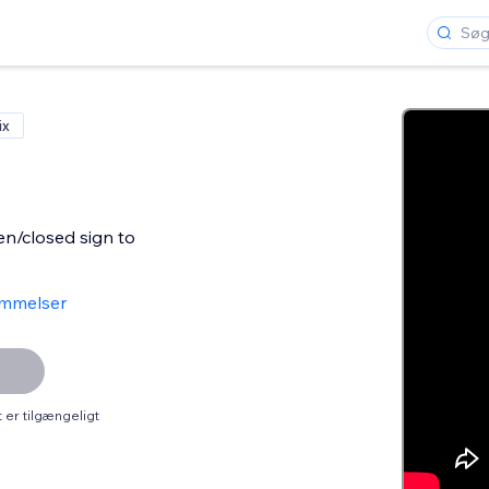
ix
n/closed sign to
mmelser
er tilgængeligt