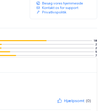
Besøg vores hjemmeside
Kontakt os for support
Privatlivspolitik
18
2
2
5
7
Hjælpsomt
(0)