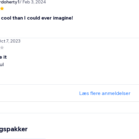
rdoherty1
/ Feb 3, 2024
 cool than I could ever imagine!
Oct 7, 2023
e it
ul
Læs flere anmeldelser
ngspakker