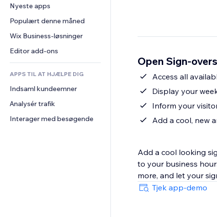
Konvertering
Lagerløsninger
Nyeste apps
PDF
Billedeffekter
Chat
Dropshipping
Fildeling
Populært denne måned
Knapper og menuer
Kommentarer
Priser og abonnement
Nyheder
Bannere og badges
Wix Business-løsninger
Telefon
Crowdfunding
Indholdsservices
Lommeregnere
Fællesskab
Editor add-ons
Mad og drikkevarer
Open Sign-overs
Teksteffekter
Søg
Anmeldelser og anbefalinger
APPS TIL AT HJÆLPE DIG
Vejr
Access all availab
CRM
Indsaml kundeemner
Diagrammer og tabeller
Display your week
Analysér trafik
Inform your visit
Interager med besøgende
Add a cool, new a
Add a cool looking si
to your business hour
more, and let your sig
Tjek app-demo