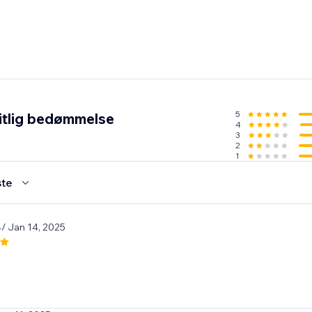
5
itlig bedømmelse
4
3
2
1
te
4
/ Jan 14, 2025