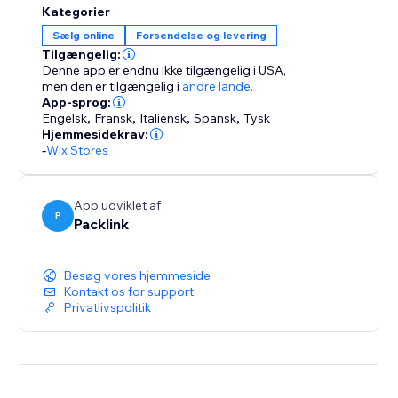
Kategorier
Sælg online
Forsendelse og levering
Tilgængelig:
Denne app er endnu ikke tilgængelig i USA,
men den er tilgængelig i
andre lande.
App-sprog:
Engelsk
,
Fransk
,
Italiensk
,
Spansk
,
Tysk
Hjemmesidekrav:
-
Wix Stores
App udviklet af
P
Packlink
Besøg vores hjemmeside
Kontakt os for support
Privatlivspolitik