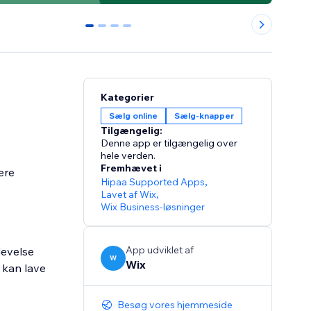
0
1
2
3
Kategorier
Sælg online
Sælg-knapper
Tilgængelig:
Denne app er tilgængelig over
hele verden.
Fremhævet i
ere
Hipaa Supported Apps
,
Lavet af Wix
,
Wix Business-løsninger
App udviklet af
levelse
W
Wix
u kan lave
Besøg vores hjemmeside