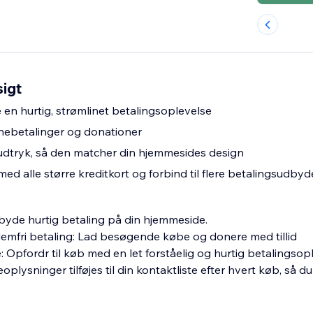
sigt
en hurtig, strømlinet betalingsoplevelse
nebetalinger og donationer
udtryk, så den matcher din hjemmesides design
d alle større kreditkort og forbind til flere betalingsudbyd
tilbyde hurtig betaling på din hjemmeside.
lemfri betaling: Lad besøgende købe og donere med tillid
se: Opfordr til køb med en let forståelig og hurtig betalingsop
plysninger tilføjes til din kontaktliste efter hvert køb, så d