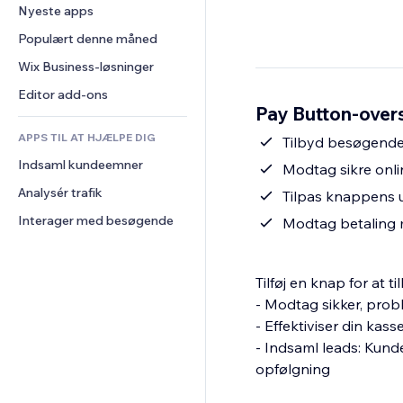
Konvertering
Lagerløsninger
Nyeste apps
PDF
Billedeffekter
Chat
Dropshipping
Fildeling
Populært denne måned
Knapper og menuer
Kommentarer
Priser og abonnement
Nyheder
Bannere og badges
Wix Business-løsninger
Telefon
Crowdfunding
Indholdsservices
Lommeregnere
Fællesskab
Editor add-ons
Mad og drikkevarer
Pay Button-over
Teksteffekter
Søg
Anmeldelser og anbefalinger
APPS TIL AT HJÆLPE DIG
Vejr
Tilbyd besøgende 
CRM
Indsaml kundeemner
Diagrammer og tabeller
Modtag sikre onli
Analysér trafik
Tilpas knappens 
Interager med besøgende
Modtag betaling me
Tilføj en knap for at 
- Modtag sikker, prob
- Effektiviser din kas
- Indsaml leads: Kundeo
opfølgning