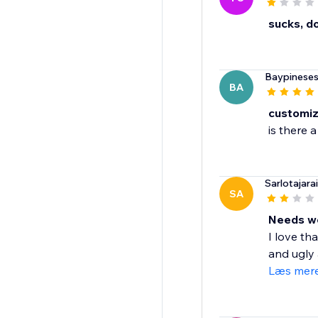
sucks, d
Baypineses
BA
customiz
is there 
Sarlotajara
SA
Needs w
I love th
and ugly 
Læs mer