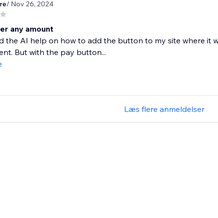
re
/ Nov 26, 2024
ter any amount
d the AI help on how to add the button to my site where it 
nt. But with the pay button...
e
Læs flere anmeldelser