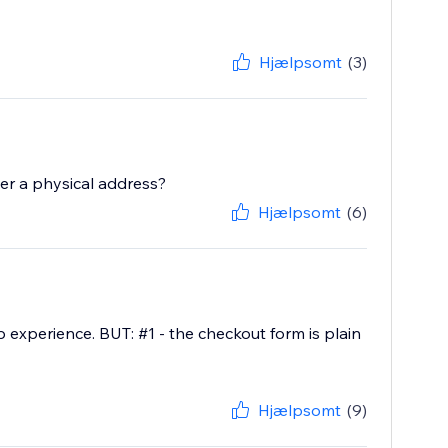
Hjælpsomt
(3)
ter a physical address?
Hjælpsomt
(6)
up experience. BUT: #1 - the checkout form is plain
Hjælpsomt
(9)