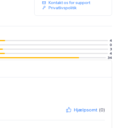
Kontakt os for support
Privatlivspolitik
4
0
3
4
34
Hjælpsomt
(0)