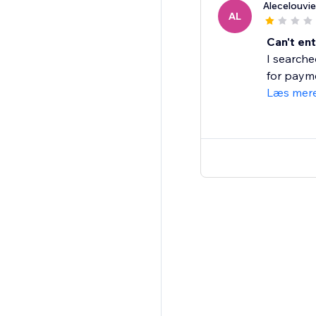
Alecelouvie
AL
Can't en
I searche
for payme
Læs mer