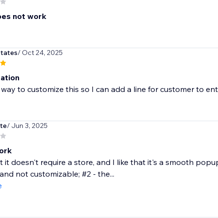
oes not work
tates
/ Oct 24, 2025
ation
a way to customize this so I can add a line for customer to en
ite
/ Jun 3, 2025
ork
at it doesn't require a store, and I like that it's a smooth pop
and not customizable; #2 - the...
e