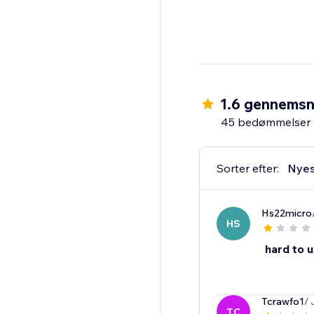
1.6 gennemsn
45 bedømmelser
Sorter efter:
Nyes
Hs22micro
HS
hard to 
Tcrawfo1
/ 
TC