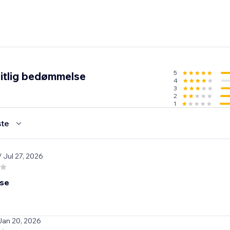
5
itlig bedømmelse
4
3
2
1
te
/ Jul 27, 2026
use
Jan 20, 2026