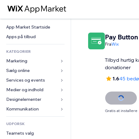
App Market Startside
Pay Button
Apps på tilbud
Fra
Wix
KATEGORIER
Tilbyd hurtig k
Marketing
donationer
Sælg online
Annoncer
1.6
45 bedø
Mobil
Services og events
Apps til Webshops
Statistikker
Forsendelse og levering
Medier og indhold
Hoteller
Sociale medier
Sælg-knapper
Events
Designelementer
Galleri
SEO
Online kurser
Restauranter
Musik
Kort og Navigation
Kommunikation 
Gratis at installere
Engagement
Print on Demand
Ejendomshandel
Podcasts
Privatliv & Sikkerhed
Formularer
Hjemmesideregister
Bogføring
UDFORSK
Bookinger
Fotografi
Ur
Blog
E-mail
Kuponer og loyalitet
Teamets valg
Video
Sideskabeloner
Meningsmålinger