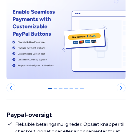
0
1
2
3
4
5
6
Paypal-oversigt
Fleksible betalingsmuligheder: Opsæt knapper til
checkout, donationer eller abonnementer for at