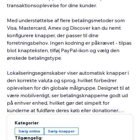
transaktionsoplevelse for dine kunder.
Med understøttelse af flere betalingsmetoder som
Visa, Mastercard, Amex og Discover kan du nemt
konfigurere knapper, der passer til dine
forretningsbehov. Ingen kodning er påkrævet - tilpas
blot knapteksten, tilføj PayPal-ikon og vælg den
ønskede betalingstype.
Lokaliseringsegenskaber viser automatisk knapper i
den korrekte valuta og sprog, hvilket forbedrer
oplevelsen for din globale målgruppe. Designet til at
være mobilvenligt, ser betalingsknapperne godt ud
på enhver enhed, hvilket gør det simpelt for
kunderne at fuldføre deres køb eller donationer.
Kategorier
PayPal Buttons-appen hjælper handlende med at
Sælg online
Sælg-knapper
strømline betalingsprocesser med fleksible,
Tilgængelig: