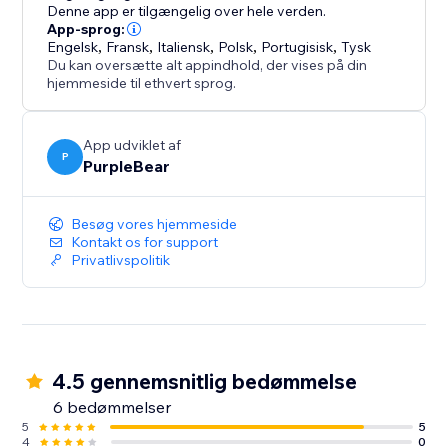
tilpasningsdygtige elementer, understøttelse af
Denne app er tilgængelig over hele verden.
multicurrency og fokus på brugeroplevelse. Denne
App-sprog:
Engelsk
,
Fransk
,
Italiensk
,
Polsk
,
Portugisisk
,
Tysk
app gør det nemt at opgradere din betalingsproces,
Du kan oversætte alt appindhold, der vises på din
øge salget og styrke kundeloyaliteten.
hjemmeside til ethvert sprog.
App udviklet af
P
PurpleBear
Besøg vores hjemmeside
Kontakt os for support
Privatlivspolitik
4.5 gennemsnitlig bedømmelse
6 bedømmelser
5
5
4
0