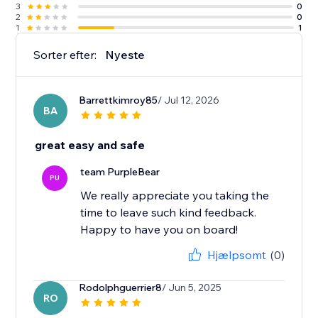
3
0
2
0
1
1
Sorter efter:
Nyeste
Barrettkimroy85
/ Jul 12, 2026
BA
great easy and safe
team PurpleBear
PU
We really appreciate you taking the
time to leave such kind feedback.
Happy to have you on board!
Hjælpsomt
(0)
Rodolphguerrier8
/ Jun 5, 2025
RO