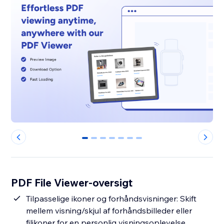
0
1
2
3
4
5
6
PDF File Viewer-oversigt
Tilpasselige ikoner og forhåndsvisninger: Skift
mellem visning/skjul af forhåndsbilleder eller
filikoner for en personlig visningsoplevelse.