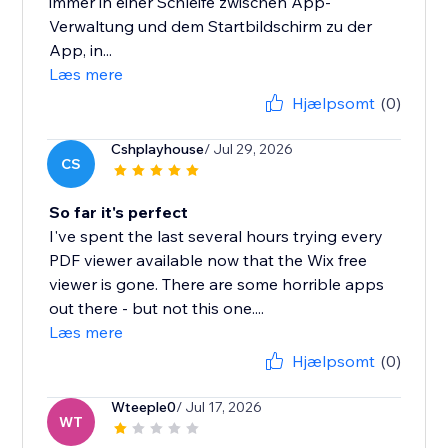
immer in einer Schleife zwischen App-
Verwaltung und dem Startbildschirm zu der
App, in...
Læs mere
Hjælpsomt
(0)
Cshplayhouse
/ Jul 29, 2026
CS
So far it's perfect
I've spent the last several hours trying every
PDF viewer available now that the Wix free
viewer is gone. There are some horrible apps
out there - but not this one....
Læs mere
Hjælpsomt
(0)
Wteeple0
/ Jul 17, 2026
WT