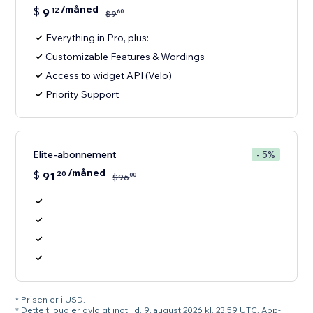
/måned
$
9
12
60
$
9
Everything in Pro, plus:
Customizable Features & Wordings
Access to widget API (Velo)
Priority Support
Elite-abonnement
- 5%
/måned
$
91
20
00
$
96
* Prisen er i USD.
* Dette tilbud er gyldigt indtil d. 9. august 2026 kl. 23.59 UTC. App-