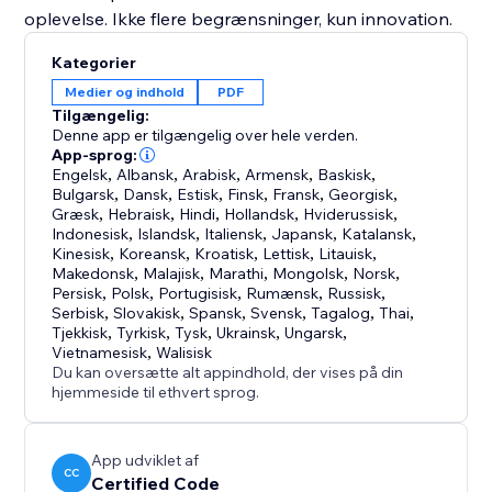
oplevelse. Ikke flere begrænsninger, kun innovation.
Kategorier
Medier og indhold
PDF
Tilgængelig:
Denne app er tilgængelig over hele verden.
App-sprog:
Engelsk
,
Albansk
,
Arabisk
,
Armensk
,
Baskisk
,
Bulgarsk
,
Dansk
,
Estisk
,
Finsk
,
Fransk
,
Georgisk
,
Græsk
,
Hebraisk
,
Hindi
,
Hollandsk
,
Hviderussisk
,
Indonesisk
,
Islandsk
,
Italiensk
,
Japansk
,
Katalansk
,
Kinesisk
,
Koreansk
,
Kroatisk
,
Lettisk
,
Litauisk
,
Makedonsk
,
Malajisk
,
Marathi
,
Mongolsk
,
Norsk
,
Persisk
,
Polsk
,
Portugisisk
,
Rumænsk
,
Russisk
,
Serbisk
,
Slovakisk
,
Spansk
,
Svensk
,
Tagalog
,
Thai
,
Tjekkisk
,
Tyrkisk
,
Tysk
,
Ukrainsk
,
Ungarsk
,
Vietnamesisk
,
Walisisk
Du kan oversætte alt appindhold, der vises på din
hjemmeside til ethvert sprog.
App udviklet af
CC
Certified Code