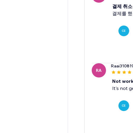
결제 취소
결제를 했
CE
Raai31081
RA
Not work
It's not 
CE