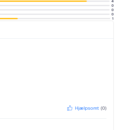
4
0
0
0
1
Hjælpsomt
(0)