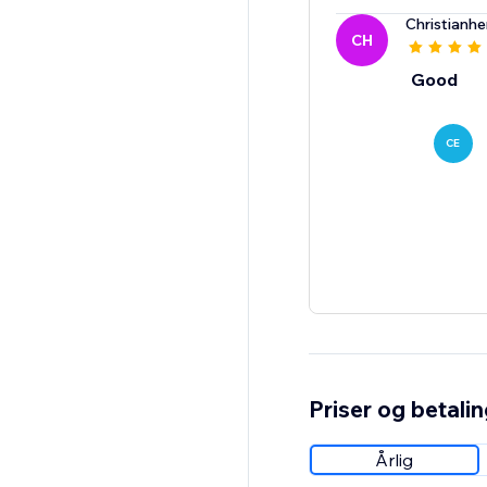
Christianh
CH
Good
CE
Priser og betali
Årlig