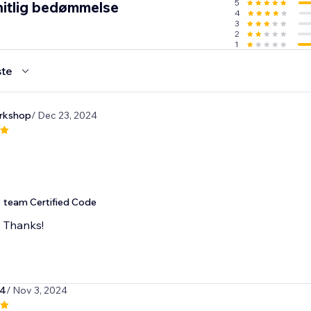
5
itlig bedømmelse
4
3
2
1
te
rkshop
/ Dec 23, 2024
team Certified Code
Thanks!
04
/ Nov 3, 2024