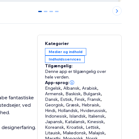
0
1
2
3
Kategorier
Medier og indhold
Indholdsservices
Tilgængelig:
Denne app er tilgængelig over
hele verden.
App-sprog:
Engelsk
,
Albansk
,
Arabisk
,
Armensk
,
Baskisk
,
Bulgarsk
,
abe fantastiske
Dansk
,
Estisk
,
Finsk
,
Fransk
,
stedsejer, ved
Georgisk
,
Græsk
,
Hebraisk
,
Hindi
,
Hollandsk
,
Hviderussisk
,
mhed.
Indonesisk
,
Islandsk
,
Italiensk
,
Japansk
,
Katalansk
,
Kinesisk
,
 designerfaring.
Koreansk
,
Kroatisk
,
Lettisk
,
Litauisk
,
Makedonsk
,
Malajisk
,
Marathi
,
Mongolsk
,
Norsk
,