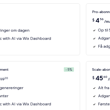
Pro-abon
4
56
$
/m
Op til
eringer om dagen
Adgang
ic with AI via Wix Dashboard
Få adg
ement
Scale-abo
- 5%
45
60
$
20
19
enereringer
Alt fr
anter
Adgang
ic with AI via Wix Dashboard
Første