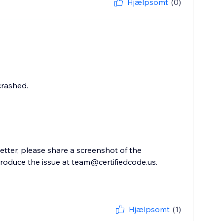
Hjælpsomt
(0)
crashed.
etter, please share a screenshot of the
produce the issue at team@certifiedcode.us.
Hjælpsomt
(1)