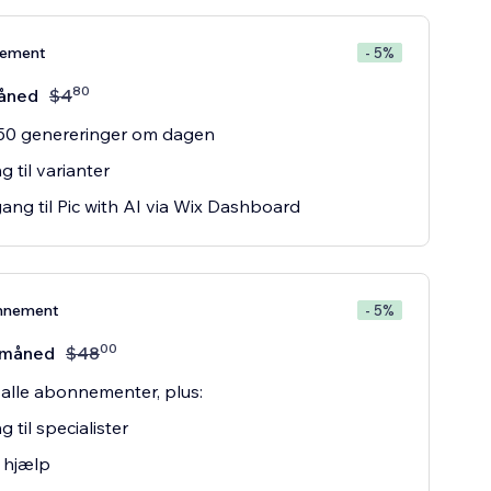
nement
- 5%
80
åned
$
4
 50 genereringer om dagen
 til varianter
ang til Pic with AI via Wix Dashboard
nnement
- 5%
00
/måned
$
48
a alle abonnementer, plus:
 til specialister
 hjælp