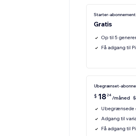
Starter-abonnement
Gratis
Op til 5 gener
Få adgang til P
Ubegrænset-abonn
18
24
$
/måned
$
Ubegrænsede g
Adgang til vari
Få adgang til P