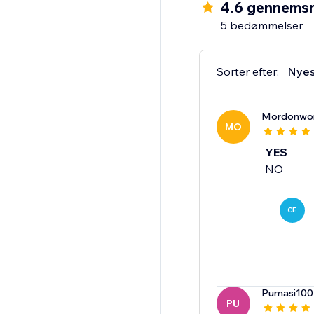
4.6 gennemsn
5 bedømmelser
Sorter efter:
Nyes
Mordonwo
MO
YES
NO
CE
Pumasi10
PU