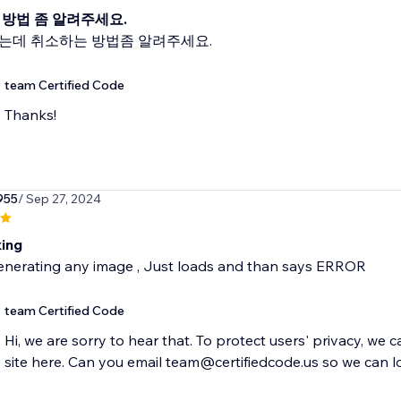
 방법 좀 알려주세요.
는데 취소하는 방법좀 알려주세요.
team Certified Code
Thanks!
955
/ Sep 27, 2024
ing
generating any image , Just loads and than says ERROR
team Certified Code
Hi, we are sorry to hear that. To protect users' privacy, we 
site here. Can you email team@certifiedcode.us so we can l