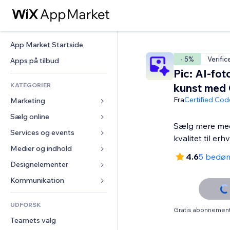
App Market Startside
- 5%
Verific
Apps på tilbud
Pic: AI-fot
KATEGORIER
kunst med
Fra
Certified Cod
Marketing
Sælg online
Annoncer
Sælg mere med 
Mobil
Services og events
Apps til Webshops
kvalitet til erh
Statistikker
Forsendelse og levering
Medier og indhold
Hoteller
4.6
5 bedø
Sociale medier
Sælg-knapper
Events
Designelementer
Galleri
SEO
Online kurser
Restauranter
Musik
Kort og Navigation
Kommunikation 
Engagement
Print on Demand
Ejendomshandel
Podcasts
Privatliv & Sikkerhed
Formularer
Hjemmesideregister
Bogføring
UDFORSK
Bookinger
Fotografi
Ur
Blog
Gratis abonnement 
E-mail
Kuponer og loyalitet
Teamets valg
Video
Sideskabeloner
Meningsmålinger