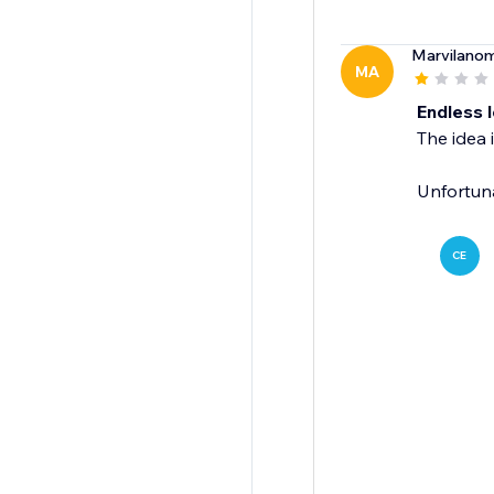
Marvilano
MA
Endless 
The idea i
Unfortuna
CE