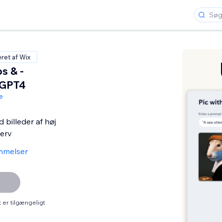
eret af Wix
os & -
 GPT4
e
billeder af høj
verv
mmelser
er tilgængeligt