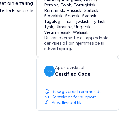
set din erfaring
Persisk
,
Polsk
,
Portugisisk
,
ebsteds visuelle
Rumænsk
,
Russisk
,
Serbisk
,
Slovakisk
,
Spansk
,
Svensk
,
Tagalog
,
Thai
,
Tjekkisk
,
Tyrkisk
,
Tysk
,
Ukrainsk
,
Ungarsk
,
Vietnamesisk
,
Walisisk
Du kan oversætte alt appindhold,
der vises på din hjemmeside til
ethvert sprog.
App udviklet af
CC
Certified Code
Besøg vores hjemmeside
Kontakt os for support
Privatlivspolitik