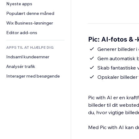
Konvertering
Lagerløsninger
Nyeste apps
PDF
Billedeffekter
Chat
Dropshipping
Fildeling
Populært denne måned
Knapper og menuer
Kommentarer
Priser og abonnement
Nyheder
Bannere og badges
Wix Business-løsninger
Telefon
Crowdfunding
Indholdsservices
Lommeregnere
Fællesskab
Editor add-ons
Mad og drikkevarer
Pic: AI-fotos & 
Teksteffekter
Søg
Anmeldelser og anbefalinger
APPS TIL AT HJÆLPE DIG
Vejr
Generer billeder i
CRM
Indsaml kundeemner
Diagrammer og tabeller
Gem automatisk b
Analysér trafik
Skab fantastiske v
Interager med besøgende
Opskaler billeder
Pic with AI er en kraf
billeder til dit webs
du, hvor vigtige bill
Med Pic with AI kan du