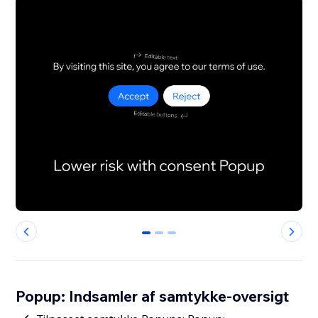
0
1
2
Popup: Indsamler af samtykke-oversigt