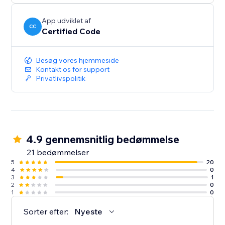
App udviklet af
CC
Certified Code
Besøg vores hjemmeside
Kontakt os for support
Privatlivspolitik
4.9 gennemsnitlig bedømmelse
21 bedømmelser
5
20
4
0
3
1
2
0
1
0
Sorter efter:
Nyeste