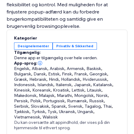
fleksibilitet og kontrol. Med muligheden for at
finjustere popup-adfærd kan du forbedre
brugerkompatibiliteten og samtidig give en
brugervenlig browsingoplevelse.
Kategorier
Designelementer
Privatliv & Sikkerhed
Tilgængelig:
Denne app er tilgængelig over hele verden.
App-sprog:
Engelsk
,
Albansk
,
Arabisk
,
Armensk
,
Baskisk
,
Bulgarsk
,
Dansk
,
Estisk
,
Finsk
,
Fransk
,
Georgisk
,
Græsk
,
Hebraisk
,
Hindi
,
Hollandsk
,
Hviderussisk
,
Indonesisk
,
Islandsk
,
Italiensk
,
Japansk
,
Katalansk
,
Kinesisk
,
Koreansk
,
Kroatisk
,
Lettisk
,
Litauisk
,
Makedonsk
,
Malajisk
,
Marathi
,
Mongolsk
,
Norsk
,
Persisk
,
Polsk
,
Portugisisk
,
Rumænsk
,
Russisk
,
Serbisk
,
Slovakisk
,
Spansk
,
Svensk
,
Tagalog
,
Thai
,
Tjekkisk
,
Tyrkisk
,
Tysk
,
Ukrainsk
,
Ungarsk
,
Vietnamesisk
,
Walisisk
Du kan oversætte alt appindhold, der vises på din
hjemmeside til ethvert sprog.