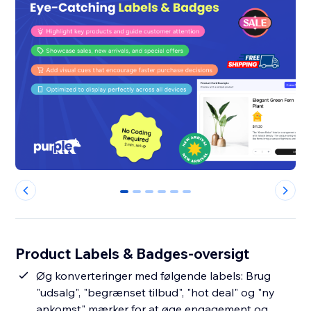
0
1
2
3
4
5
Product Labels & Badges-oversigt
Øg konverteringer med følgende labels: Brug
"udsalg", "begrænset tilbud", "hot deal" og "ny
ankomst" mærker for at øge engagement og