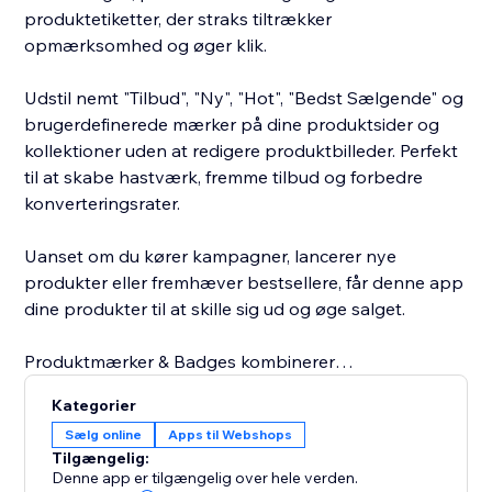
produktetiketter, der straks tiltrækker
opmærksomhed og øger klik.
Udstil nemt "Tilbud", "Ny", "Hot", "Bedst Sælgende" og
brugerdefinerede mærker på dine produktsider og
kollektioner uden at redigere produktbilleder. Perfekt
til at skabe hastværk, fremme tilbud og forbedre
konverteringsrater.
Uanset om du kører kampagner, lancerer nye
produkter eller fremhæver bestsellere, får denne app
dine produkter til at skille sig ud og øge salget.
Produktmærker & Badges kombinerer
produktstickers, badges og mærker i et kraftfuldt
Kategorier
værktøj, der hjælper dig med at skabe en mere
Sælg online
Apps til Webshops
engagerende og højt konverterende butik.
Tilgængelig:
Denne app er tilgængelig over hele verden.