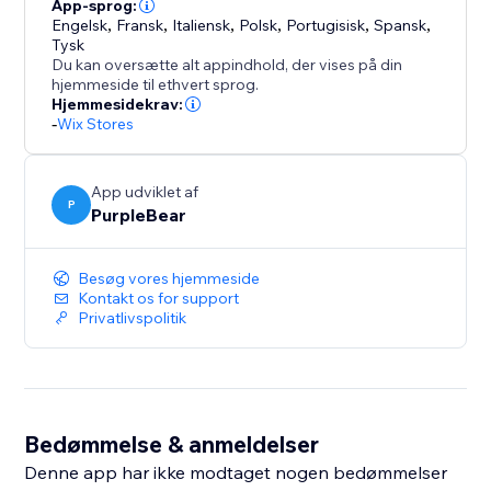
Tilføj tilbudsbadges, rabatmærker og promo-stickers
App-sprog:
Engelsk
,
Fransk
,
Italiensk
,
Polsk
,
Portugisisk
,
Spansk
,
til dine produkter og omsæt flere besøgende til
Tysk
købere.
Du kan oversætte alt appindhold, der vises på din
hjemmeside til ethvert sprog.
Hjemmesidekrav:
-
Wix Stores
App udviklet af
P
PurpleBear
Besøg vores hjemmeside
Kontakt os for support
Privatlivspolitik
Bedømmelse & anmeldelser
Denne app har ikke modtaget nogen bedømmelser