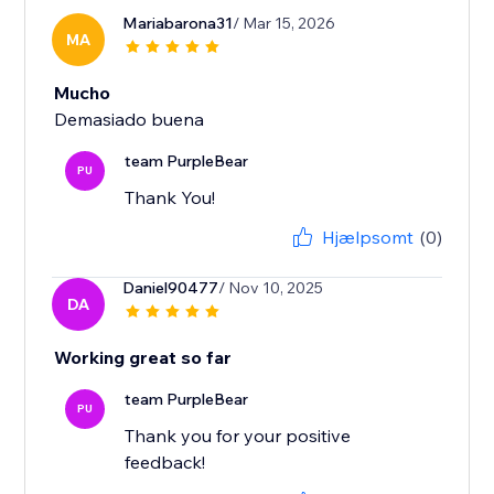
Mariabarona31
/ Mar 15, 2026
MA
Mucho
Demasiado buena
team PurpleBear
PU
Thank You!
Hjælpsomt
(0)
Daniel90477
/ Nov 10, 2025
DA
Working great so far
team PurpleBear
PU
Thank you for your positive
feedback!