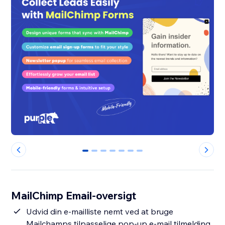
0
1
2
3
4
5
6
MailChimp Email-oversigt
Udvid din e-mailliste nemt ved at bruge
Mailchamps tilpasselige pop-up e-mail tilmelding