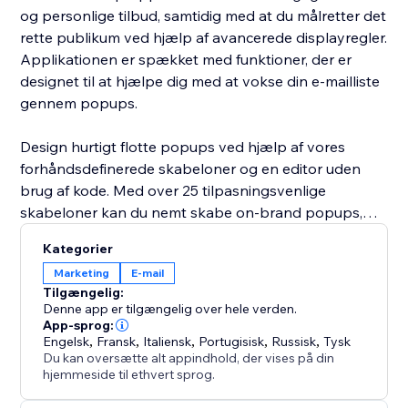
og personlige tilbud, samtidig med at du målretter det
rette publikum ved hjælp af avancerede displayregler.
Applikationen er spækket med funktioner, der er
designet til at hjælpe dig med at vokse din e-mailliste
gennem popups.
Design hurtigt flotte popups ved hjælp af vores
forhåndsdefinerede skabeloner og en editor uden
brug af kode. Med over 25 tilpasningsvenlige
skabeloner kan du nemt skabe on-brand popups,
der når de rette besøgende på det rette tidspunkt.
Kategorier
Marketing
E-mail
Integrer problemfrit dine formulare med Mailchimp
Tilgængelig:
med bare få klik. Applikationen tilbyder en fuldt
Denne app er tilgængelig over hele verden.
tilpasselig form-interface, der gør det enkelt at udvide
App-sprog:
Engelsk
,
Fransk
,
Italiensk
,
Portugisisk
,
Russisk
,
Tysk
dine e-maillister. Hver ny abonnent tilføjes
Du kan oversætte alt appindhold, der vises på din
øjeblikkeligt til din Mailchimp-konto, så du nemt kan
hjemmeside til ethvert sprog.
sende mails, kampagner, nyhedsbreve og mere.