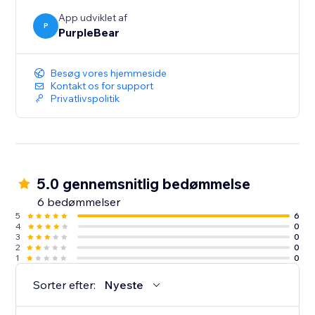
Mailchimp-appen giver en problemfri og effektiv
App udviklet af
P
PurpleBear
måde at vokse din e-mailliste på, alt sammen gennem
et smukt og intuitivt interface.
Besøg vores hjemmeside
Kontakt os for support
Privatlivspolitik
5.0 gennemsnitlig bedømmelse
6 bedømmelser
5
6
4
0
3
0
2
0
1
0
Sorter efter:
Nyeste