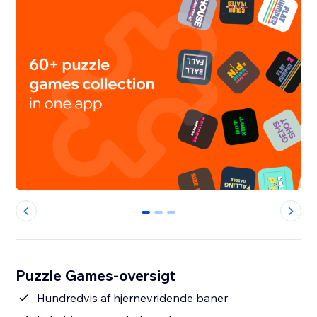
0
1
2
Puzzle Games-oversigt
Hundredvis af hjernevridende baner