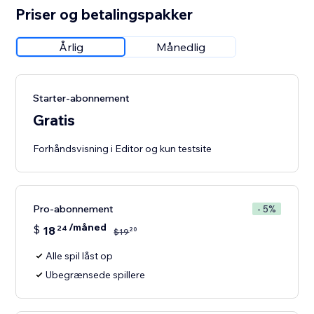
Priser og betalingspakker
Årlig
Månedlig
Starter-abonnement
Gratis
Forhåndsvisning i Editor og kun testsite
Pro-abonnement
- 5%
/måned
$
18
24
20
$
19
Alle spil låst op
Ubegrænsede spillere