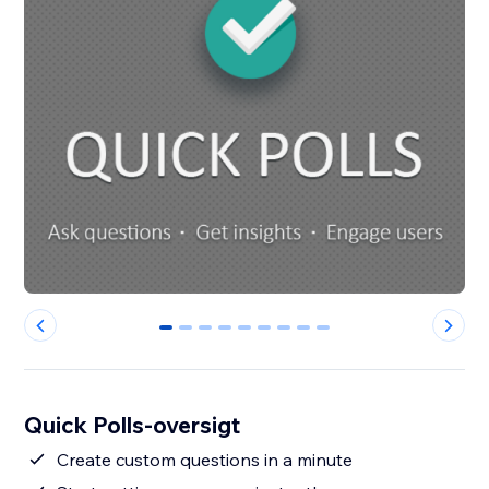
0
1
2
3
4
5
6
7
8
Quick Polls-oversigt
Create custom questions in a minute