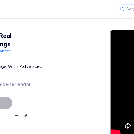
Real
ings
lancer
tings With Advanced
ldelser endnu
er tilgængeligt