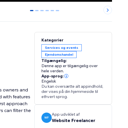
0
1
2
3
4
5
Kategorier
Services og events
Ejendomshandel
Tilgængelig:
Denne app er tilgængelig over
hele verden.
App-sprog:
Engelsk
Du kan oversætte alt appindhold,
ess owners and
der vises på din hjemmeside til
d with features
ethvert sprog.
First approach
 can filter the
App udviklet af
WF
Website Freelancer