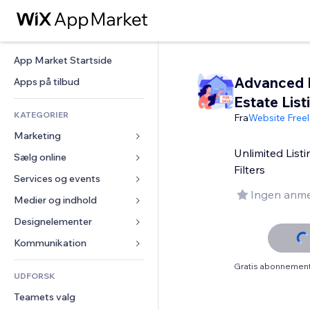
App Market Startside
Advanced 
Apps på tilbud
Estate List
KATEGORIER
Fra
Website Free
Marketing
Unlimited Lis
Sælg online
Annoncer
Filters
Mobil
Services og events
Apps til Webshops
Ingen anme
Statistikker
Forsendelse og levering
Medier og indhold
Hoteller
Sociale medier
Sælg-knapper
Events
Designelementer
Galleri
SEO
Online kurser
Restauranter
Musik
Kort og Navigation
Kommunikation 
Engagement
Print on Demand
Ejendomshandel
Podcasts
Privatliv & Sikkerhed
Formularer
Gratis abonnement 
Hjemmesideregister
Bogføring
UDFORSK
Bookinger
Fotografi
Ur
Blog
E-mail
Kuponer og loyalitet
Teamets valg
Video
Sideskabeloner
Meningsmålinger