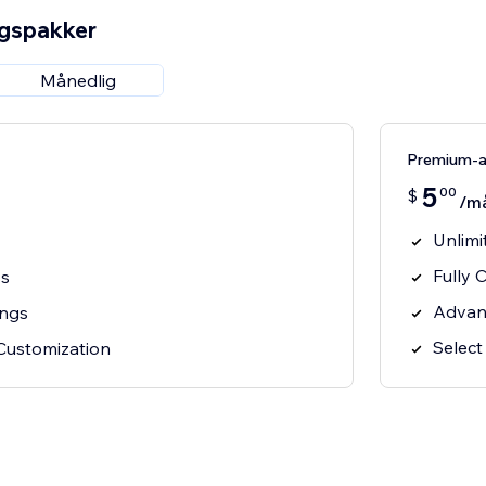
ngspakker
Månedlig
Premium-
5
00
$
/m
Unlimi
Fully 
ss
Advan
ings
Select
Customization