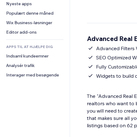
Konvertering
Lagerløsninger
Nyeste apps
PDF
Billedeffekter
Chat
Dropshipping
Fildeling
Populært denne måned
Knapper og menuer
Kommentarer
Priser og abonnement
Nyheder
Bannere og badges
Wix Business-løsninger
Telefon
Crowdfunding
Indholdsservices
Lommeregnere
Fællesskab
Editor add-ons
Mad og drikkevarer
Advanced Real Es
Teksteffekter
Søg
Anmeldelser og anbefalinger
APPS TIL AT HJÆLPE DIG
Vejr
Advanced Filters 
CRM
Indsaml kundeemner
Diagrammer og tabeller
SEO Optimized Wi
Analysér trafik
Fully Customizabl
Interager med besøgende
Widgets to build 
The "Advanced Real Est
realtors who want to b
you will need to creat
that makes sure all yo
listings based on 62 p