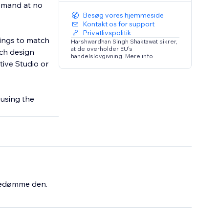
demand at no
Besøg vores hjemmeside
Kontakt os for support
Privatlivspolitik
tings to match
Harshwardhan Singh Shaktawat sikrer,
at de overholder EU's
ach design
handelslovgivning. Mere info
tive Studio or
 using the
bedømme den.