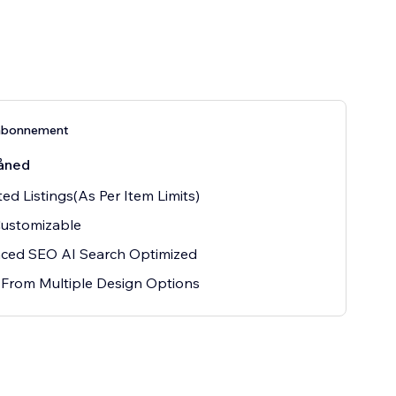
abonnement
åned
ted Listings(As Per Item Limits)
Customizable
ced SEO AI Search Optimized
 From Multiple Design Options