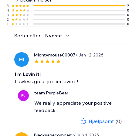
5
7
4
0
3
0
2
0
1
0
Sorter efter:
Nyeste
Mightymouse00007
/ Jan 12, 2026
MI
I'm Lovin it!
flawless great job im lovin it!
team PurpleBear
PU
We really appreciate your positive
feedback.
Hjælpsomt
(0)
Blacksagecompany
/ Jun 1, 2025