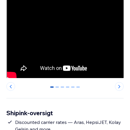
0
1
2
3
4
5
Shipink-oversigt
Discounted carrier rates — Aras, HepsiJET, Kolay
Gelsin and more