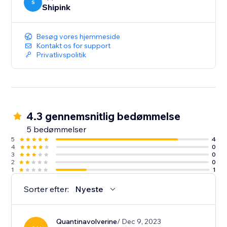
S
Shipink
Besøg vores hjemmeside
Kontakt os for support
Privatlivspolitik
4.3 gennemsnitlig bedømmelse
5 bedømmelser
5
4
4
0
3
0
2
0
1
1
Sorter efter:
Nyeste
Quantinavolverine
/ Dec 9, 2023