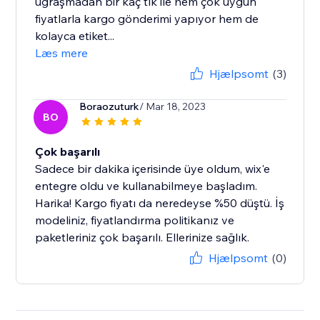
uğraşmadan bir kaç tık ile hem çok uygun
fiyatlarla kargo gönderimi yapıyor hem de
kolayca etiket...
Læs mere
Hjælpsomt
(3)
Boraozuturk
/ Mar 18, 2023
BO
Çok başarılı
Sadece bir dakika içerisinde üye oldum, wix'e
entegre oldu ve kullanabilmeye başladım.
Harika! Kargo fiyatı da neredeyse %50 düştü. İş
modeliniz, fiyatlandırma politikanız ve
paketleriniz çok başarılı. Ellerinize sağlık.
Hjælpsomt
(0)