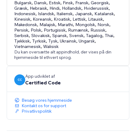
Bulgarsk
,
Dansk
,
Estisk
,
Finsk
,
Fransk
,
Georgisk
,
Græsk
,
Hebraisk
,
Hindi
,
Hollandsk
,
Hviderussisk
,
Indonesisk
,
Islandsk
,
Italiensk
,
Japansk
,
Katalansk
,
Kinesisk
,
Koreansk
,
Kroatisk
,
Lettisk
,
Litauisk
,
Makedonsk
,
Malajisk
,
Marathi
,
Mongolsk
,
Norsk
,
Persisk
,
Polsk
,
Portugisisk
,
Rumænsk
,
Russisk
,
Serbisk
,
Slovakisk
,
Spansk
,
Svensk
,
Tagalog
,
Thai
,
Tjekkisk
,
Tyrkisk
,
Tysk
,
Ukrainsk
,
Ungarsk
,
Vietnamesisk
,
Walisisk
Du kan oversætte alt appindhold, der vises på din
hjemmeside til ethvert sprog.
App udviklet af
CC
Certified Code
Besøg vores hjemmeside
Kontakt os for support
Privatlivspolitik