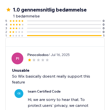
1.0 gennemsnitlig bedømmelse
1 bedømmelse
5
0
4
0
3
0
2
0
1
1
Pinocolodoo
/ Jul 16, 2025
PI
Unusable
So Wix basically doesnt really support this
feature
team Certified Code
CE
Hi, we are sorry to hear that. To
protect users' privacy, we cannot