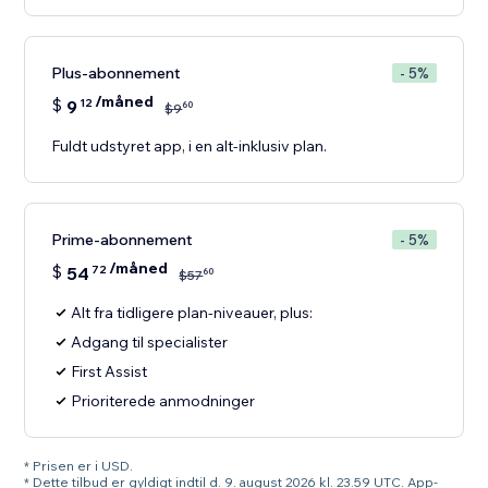
Plus-abonnement
- 5%
/måned
$
9
12
60
$
9
Fuldt udstyret app, i en alt-inklusiv plan.
Prime-abonnement
- 5%
/måned
$
54
72
60
$
57
Alt fra tidligere plan-niveauer, plus:
Adgang til specialister
First Assist
Prioriterede anmodninger
* Prisen er i USD.
* Dette tilbud er gyldigt indtil d. 9. august 2026 kl. 23.59 UTC. App-