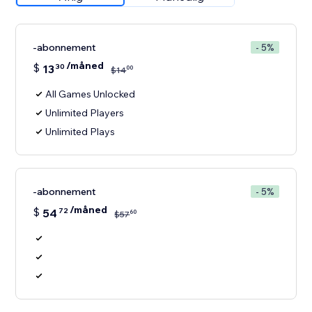
-abonnement
- 5%
/måned
$
13
30
00
$
14
All Games Unlocked
Unlimited Players
Unlimited Plays
-abonnement
- 5%
/måned
$
54
72
60
$
57