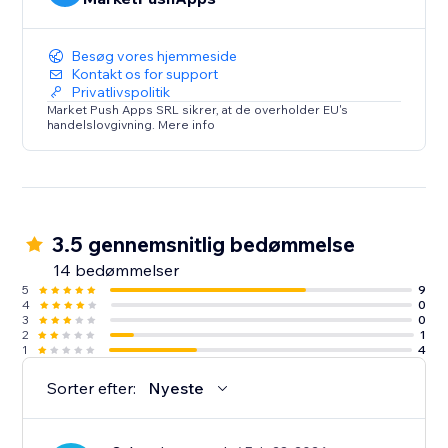
Besøg vores hjemmeside
Kontakt os for support
Privatlivspolitik
Market Push Apps SRL sikrer, at de overholder EU's
handelslovgivning. Mere info
3.5 gennemsnitlig bedømmelse
14 bedømmelser
5
9
4
0
3
0
2
1
1
4
Sorter efter:
Nyeste