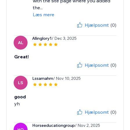
with the site page where you added
the...
Læs mere
Hjælpsomt
(0)
Allinglory1
/ Dec 3, 2025
AL
Great!
Hjælpsomt
(0)
Lssamahm
/ Nov 10, 2025
LS
good
yh
Hjælpsomt
(0)
Horseeducationgroup
/ Nov 2, 2025
HO