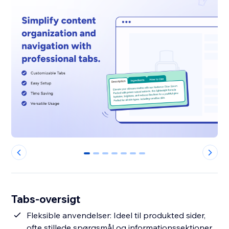
0
1
2
3
4
5
6
Tabs-oversigt
Fleksible anvendelser: Ideel til produkted sider,
ofte stillede spørgsmål og informationssektioner.