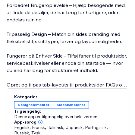
Forbedret Brugeroplevelse – Hjælp besøgende med
at finde de detaljer, de har brug for hurtigere, uden
endeløs rulning.
Tilpasselig Design – Match din sides branding med
fleksibel stil, skrifttyper, farver og layoutmuligheder.
Fungerer på Enhver Side – Tilføj faner til produktsider,
servicebeskrivelser eller endda din startside — hvor
du end har brug for struktureret indhold.
Opret og tilpas tab-layouts til produktsider, FAQs og
mere på en let måde. Præsenter detaljeret
Kategorier
information på en ren, brugervenlig måde for at
Designelementer
Sideskabeloner
forbedre navigationen. Vælg mellem vandrette eller
Tilgængelig:
lodrette layouts, juster tab-bredder og tilpas hvert
Denne app er tilgængelig over hele verden.
element med lethed ved hjælp af intuitive træk-og-
App-sprog:
Engelsk
,
Fransk
,
Italiensk
,
Japansk
,
Portugisisk
,
slip-værktøjer. Faner gør det nemt at administrere
Russisk
,
Tysk