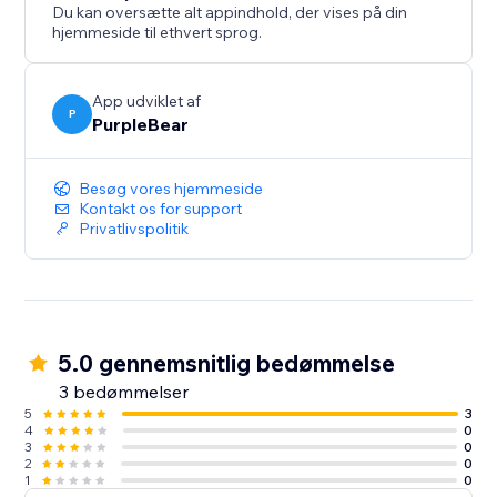
produktbeskrivelser og sideskabeloner, hvilket sparer
Du kan oversætte alt appindhold, der vises på din
dig tid samtidig med at øge kundeengagementet og
hjemmeside til ethvert sprog.
tilfredsheden.
App udviklet af
P
PurpleBear
Besøg vores hjemmeside
Kontakt os for support
Privatlivspolitik
5.0 gennemsnitlig bedømmelse
3 bedømmelser
5
3
4
0
3
0
2
0
1
0