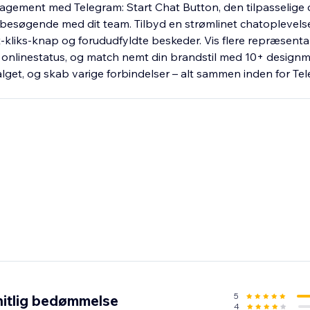
agement med Telegram: Start Chat Button, den tilpasselige 
 besøgende med dit team. Tilbyd en strømlinet chatoplevels
kliks-knap og forududfyldte beskeder. Vis flere repræsent
g onlinestatus, og match nemt din brandstil med 10+ designm
alget, og skab varige forbindelser – alt sammen inden for Te
5
itlig bedømmelse
4