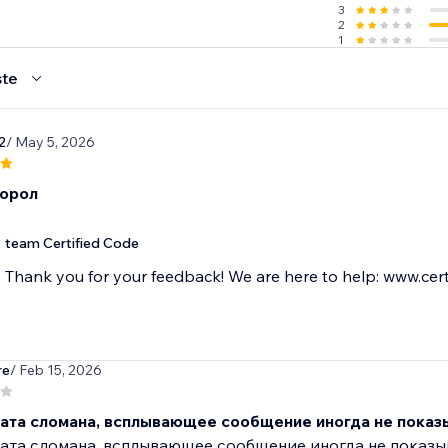
3
2
1
te
2
/ May 5, 2026
орол
team Certified Code
Thank you for your feedback! We are here to help: www.cert
re
/ Feb 15, 2026
чата сломана, всплывающее сообщение иногда не показ
ата сломана, всплывающее сообщение иногда не показы