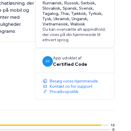
chatløsning, der
Rumænsk
,
Russisk
,
Serbisk
,
Slovakisk
,
Spansk
,
Svensk
,
e på mobil og
Tagalog
,
Thai
,
Tjekkisk
,
Tyrkisk
,
anter med
Tysk
,
Ukrainsk
,
Ungarsk
,
uligheder.
Vietnamesisk
,
Walisisk
Du kan oversætte alt appindhold,
legrams
der vises på din hjemmeside til
ethvert sprog.
App udviklet af
CC
Certified Code
Besøg vores hjemmeside
Kontakt os for support
Privatlivspolitik
13
0