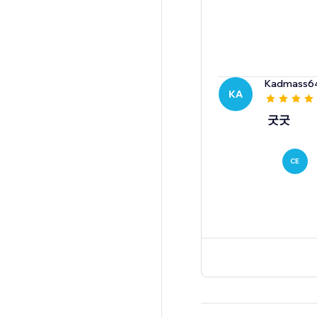
Kadmass6
KA
굿굿
CE