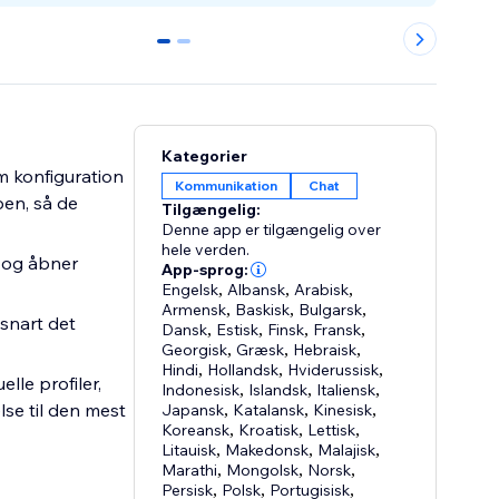
0
1
Kategorier
m konfiguration
Kommunikation
Chat
en, så de
Tilgængelig:
Denne app er tilgængelig over
hele verden.
 og åbner
App-sprog:
Engelsk
,
Albansk
,
Arabisk
,
Armensk
,
Baskisk
,
Bulgarsk
,
snart det
Dansk
,
Estisk
,
Finsk
,
Fransk
,
Georgisk
,
Græsk
,
Hebraisk
,
Hindi
,
Hollandsk
,
Hviderussisk
,
lle profiler,
Indonesisk
,
Islandsk
,
Italiensk
,
lse til den mest
Japansk
,
Katalansk
,
Kinesisk
,
Koreansk
,
Kroatisk
,
Lettisk
,
Litauisk
,
Makedonsk
,
Malajisk
,
Marathi
,
Mongolsk
,
Norsk
,
Persisk
,
Polsk
,
Portugisisk
,