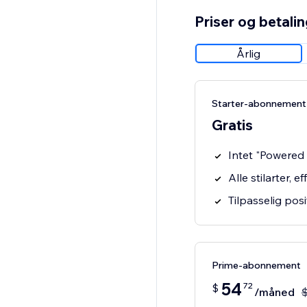
Priser og betali
Årlig
Starter-abonnement
Gratis
Intet "Powere
Alle stilarter, 
Tilpasselig posi
Prime-abonnement
54
72
$
/måned