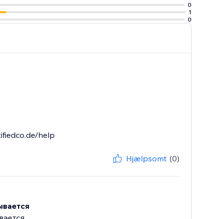
0
1
0
ifiedco.de/help
Hjælpsomt
(0)
ывается
вается.