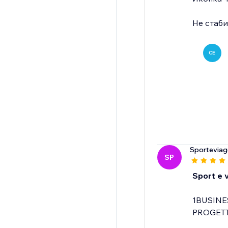
Не стаб
CE
Sporteviagg
SP
Sport e v
1BUSINE
PROGETT