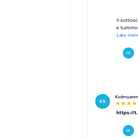
Il sottos
e turismo
Læs mer
CE
Ksdmyanm
KS
https://
CE