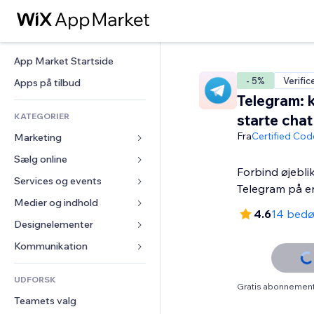
App Market Startside
- 5%
Verific
Apps på tilbud
Telegram: k
KATEGORIER
starte chat
Fra
Certified Cod
Marketing
Sælg online
Annoncer
Forbind øjebli
Mobil
Services og events
Apps til Webshops
Telegram på e
Statistikker
Forsendelse og levering
Medier og indhold
Hoteller
4.6
14 bed
Sociale medier
Sælg-knapper
Events
Designelementer
Galleri
SEO
Online kurser
Restauranter
Musik
Kort og Navigation
Kommunikation 
Engagement
Print on Demand
Ejendomshandel
Podcasts
Privatliv & Sikkerhed
Formularer
Hjemmesideregister
Bogføring
UDFORSK
Bookinger
Fotografi
Ur
Blog
Gratis abonnement 
E-mail
Kuponer og loyalitet
Teamets valg
Video
Sideskabeloner
Meningsmålinger