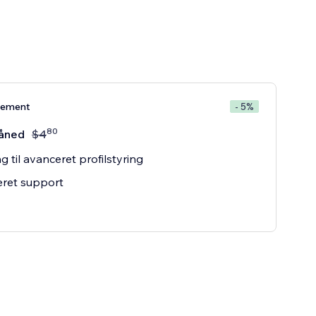
nement
- 5%
80
åned
$
4
 til avanceret profilstyring
teret support