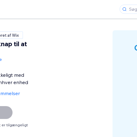
eret af Wix
nap til at
e
kkeligt med
nhver enhed
ømmelser
er tilgængeligt