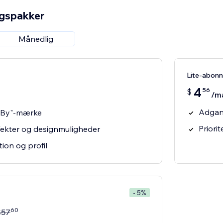
ngspakker
Månedlig
Lite-abon
4
56
$
/m
Adgang
d By"-mærke
Priori
effekter og designmuligheder
tion og profil
- 5%
60
$
57