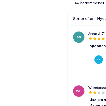
14 bedømmelser
Sorter efter:
Nyes
Annatyl171
AN
рроролр
CE
Whiedasto
WH
Иконка 
Иконка ч