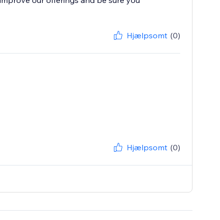
improve our offerings and be sure you
Hjælpsomt
(0)
Hjælpsomt
(0)