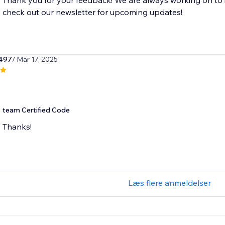
Thank you for your feedback! We are always working on to 
check out our newsletter for upcoming updates!
497
/ Mar 17, 2025
team Certified Code
Thanks!
Læs flere anmeldelser