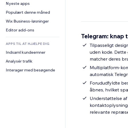
Konvertering
Lagerløsninger
Nyeste apps
PDF
Billedeffekter
Chat
Dropshipping
Fildeling
Populært denne måned
Knapper og menuer
Kommentarer
Priser og abonnement
Nyheder
Bannere og badges
Wix Business-løsninger
Telefon
Crowdfunding
Indholdsservices
Lommeregnere
Fællesskab
Editor add-ons
Mad og drikkevarer
Telegram: knap ti
Teksteffekter
Søg
Anmeldelser og anbefalinger
APPS TIL AT HJÆLPE DIG
Vejr
Tilpasseligt desi
CRM
uden kode. Dette 
Indsaml kundeemner
Diagrammer og tabeller
matcher deres br
Analysér trafik
Multiplatform-kom
Interager med besøgende
automatisk Telegr
Forududfyldte bes
åbnes, hvilket sp
Understøttelse af
kontaktoplysninge
relevante repræs