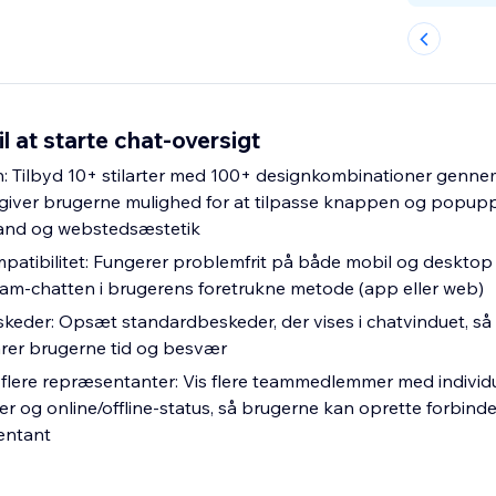
l at starte chat-oversigt
gn: Tilbyd 10+ stilarter med 100+ designkombinationer genne
giver brugerne mulighed for at tilpasse knappen og popupp
and og webstedsæstetik
patibilitet: Fungerer problemfrit på både mobil og desktop
am-chatten i brugerens foretrukne metode (app eller web)
keder: Opsæt standardbeskeder, der vises i chatvinduet, så 
arer brugerne tid og besvær
 flere repræsentanter: Vis flere teammedlemmer med individue
r og online/offline-status, så brugerne kan oprette forbinde
entant