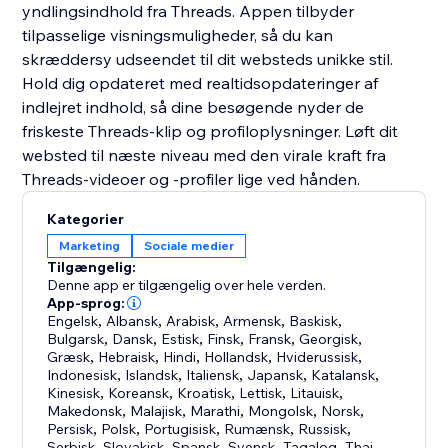
yndlingsindhold fra Threads. Appen tilbyder
tilpasselige visningsmuligheder, så du kan
skræddersy udseendet til dit websteds unikke stil.
Hold dig opdateret med realtidsopdateringer af
indlejret indhold, så dine besøgende nyder de
friskeste Threads-klip og profiloplysninger. Løft dit
websted til næste niveau med den virale kraft fra
Threads-videoer og -profiler lige ved hånden.
Kategorier
Marketing
Sociale medier
Tilgængelig:
Denne app er tilgængelig over hele verden.
App-sprog:
Engelsk
,
Albansk
,
Arabisk
,
Armensk
,
Baskisk
,
Bulgarsk
,
Dansk
,
Estisk
,
Finsk
,
Fransk
,
Georgisk
,
Græsk
,
Hebraisk
,
Hindi
,
Hollandsk
,
Hviderussisk
,
Indonesisk
,
Islandsk
,
Italiensk
,
Japansk
,
Katalansk
,
Kinesisk
,
Koreansk
,
Kroatisk
,
Lettisk
,
Litauisk
,
Makedonsk
,
Malajisk
,
Marathi
,
Mongolsk
,
Norsk
,
Persisk
,
Polsk
,
Portugisisk
,
Rumænsk
,
Russisk
,
Serbisk
,
Slovakisk
,
Spansk
,
Svensk
,
Tagalog
,
Thai
,