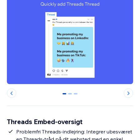
0
1
2
Threads Embed-oversigt
Problemfri Threads-indlejring: Integrer ubesværet
en Threads-tråd på dit websted med en enkel