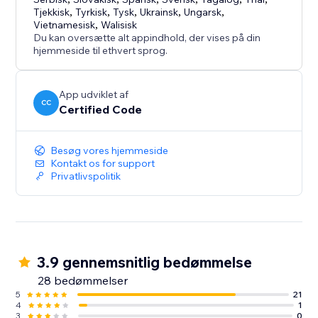
Tjekkisk
,
Tyrkisk
,
Tysk
,
Ukrainsk
,
Ungarsk
,
Vietnamesisk
,
Walisisk
Du kan oversætte alt appindhold, der vises på din
hjemmeside til ethvert sprog.
App udviklet af
CC
Certified Code
Besøg vores hjemmeside
Kontakt os for support
Privatlivspolitik
3.9 gennemsnitlig bedømmelse
28 bedømmelser
5
21
4
1
3
0