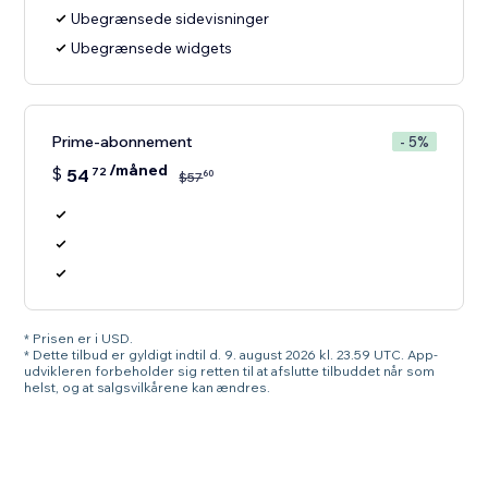
Ubegrænsede sidevisninger
Ubegrænsede widgets
Prime-abonnement
- 5%
/måned
$
54
72
60
$
57
* Prisen er i USD.
* Dette tilbud er gyldigt indtil d. 9. august 2026 kl. 23.59 UTC. App-
udvikleren forbeholder sig retten til at afslutte tilbuddet når som
helst, og at salgsvilkårene kan ændres.