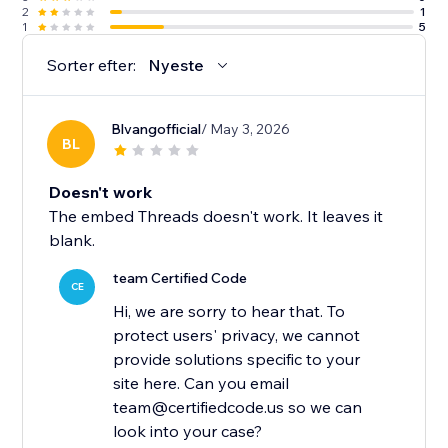
2
1
1
5
Sorter efter:
Nyeste
Blvangofficial
/ May 3, 2026
BL
Doesn't work
The embed Threads doesn't work. It leaves it
blank.
team Certified Code
CE
Hi, we are sorry to hear that. To
protect users' privacy, we cannot
provide solutions specific to your
site here. Can you email
team@certifiedcode.us so we can
look into your case?