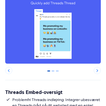
0
1
2
Threads Embed-oversigt
Problemfri Threads-indlejring: Integrer ubesværet
en Threads-tråd på dit websted med en enkel