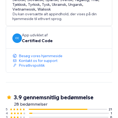
Tjekkisk
,
Tyrkisk
,
Tysk
,
Ukrainsk
,
Ungarsk
,
Vietnamesisk
,
Walisisk
Du kan oversætte alt appindhold, der vises på din
hjemmeside til ethvert sprog.
App udviklet af
CC
Certified Code
Besøg vores hjemmeside
Kontakt os for support
Privatlivspolitik
3.9 gennemsnitlig bedømmelse
28 bedømmelser
5
21
4
1
3
0