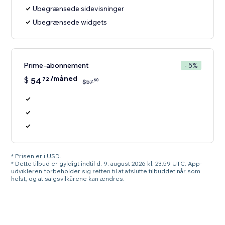
Ubegrænsede sidevisninger
Ubegrænsede widgets
Prime-abonnement
- 5%
/måned
$
54
72
60
$
57
* Prisen er i USD.
* Dette tilbud er gyldigt indtil d. 9. august 2026 kl. 23.59 UTC. App-
udvikleren forbeholder sig retten til at afslutte tilbuddet når som
helst, og at salgsvilkårene kan ændres.