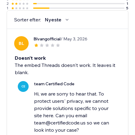
2
1
1
5
Sorter efter:
Nyeste
Blvangofficial
/ May 3, 2026
BL
Doesn't work
The embed Threads doesn't work. It leaves it
blank.
team Certified Code
CE
Hi, we are sorry to hear that. To
protect users' privacy, we cannot
provide solutions specific to your
site here. Can you email
team@certifiedcode.us so we can
look into your case?