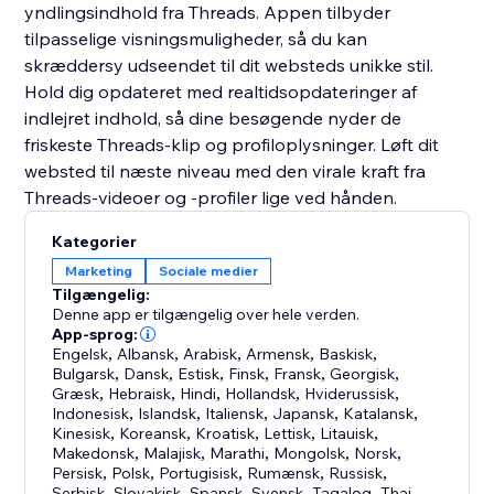
yndlingsindhold fra Threads. Appen tilbyder
tilpasselige visningsmuligheder, så du kan
skræddersy udseendet til dit websteds unikke stil.
Hold dig opdateret med realtidsopdateringer af
indlejret indhold, så dine besøgende nyder de
friskeste Threads-klip og profiloplysninger. Løft dit
websted til næste niveau med den virale kraft fra
Threads-videoer og -profiler lige ved hånden.
Kategorier
Marketing
Sociale medier
Tilgængelig:
Denne app er tilgængelig over hele verden.
App-sprog:
Engelsk
,
Albansk
,
Arabisk
,
Armensk
,
Baskisk
,
Bulgarsk
,
Dansk
,
Estisk
,
Finsk
,
Fransk
,
Georgisk
,
Græsk
,
Hebraisk
,
Hindi
,
Hollandsk
,
Hviderussisk
,
Indonesisk
,
Islandsk
,
Italiensk
,
Japansk
,
Katalansk
,
Kinesisk
,
Koreansk
,
Kroatisk
,
Lettisk
,
Litauisk
,
Makedonsk
,
Malajisk
,
Marathi
,
Mongolsk
,
Norsk
,
Persisk
,
Polsk
,
Portugisisk
,
Rumænsk
,
Russisk
,
Serbisk
,
Slovakisk
,
Spansk
,
Svensk
,
Tagalog
,
Thai
,